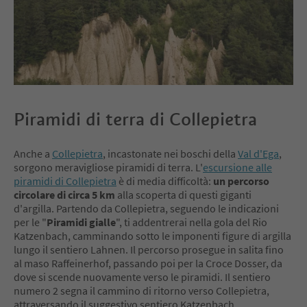
Piramidi di terra di Collepietra
Anche a
Collepietra
, incastonate nei boschi della
Val d'Ega
,
sorgono meravigliose piramidi di terra. L'
escursione alle
piramidi di Collepietra
è di media difficoltà:
un percorso
circolare di circa 5 km
alla scoperta di questi giganti
d'argilla. Partendo da Collepietra, seguendo le indicazioni
per le "
Piramidi gialle
", ti addentrerai nella gola del Rio
Katzenbach, camminando sotto le imponenti figure di argilla
lungo il sentiero Lahnen. Il percorso prosegue in salita fino
al maso Raffeinerhof, passando poi per la Croce Dosser, da
dove si scende nuovamente verso le piramidi. Il sentiero
numero 2 segna il cammino di ritorno verso Collepietra,
attraversando il suggestivo sentiero Katzenbach.