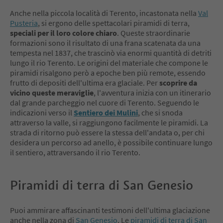
Anche nella piccola località di Terento, incastonata nella
Val
Pusteria
, si ergono delle spettacolari piramidi di terra,
speciali per il loro colore chiaro
. Queste straordinarie
formazioni sono il risultato di una frana scatenata da una
tempesta nel 1837, che trascinò via enormi quantità di detriti
lungo il rio Terento. Le origini del materiale che compone le
piramidi risalgono però a epoche ben più remote, essendo
frutto di depositi dell'ultima era glaciale. Per
scoprire da
vicino queste meraviglie
, l'avventura inizia con un itinerario
dal grande parcheggio nel cuore di Terento. Seguendo le
indicazioni verso il
Sentiero dei Mulini
, che si snoda
attraverso la valle, si raggiungono facilmente le piramidi. La
strada di ritorno può essere la stessa dell'andata o, per chi
desidera un percorso ad anello, è possibile continuare lungo
il sentiero, attraversando il rio Terento.
Piramidi di terra di San Genesio
Puoi ammirare affascinanti testimoni dell'ultima glaciazione
anche nella zona di
San Genesio
. Le
piramidi di terra di San