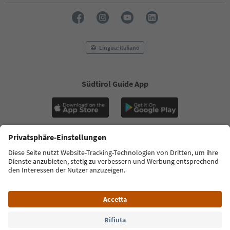
Lingua: Italiano
Südtirol Guide App
FAQ
Contatti
Press
MICE
Privacy Policy
Termini e condizioni
Crediti
Cookie Policy
Film commission
Chi siamo
Dichiarazione di accessibilità
Alto Adige B2B
© 2026 IDM Südtirol