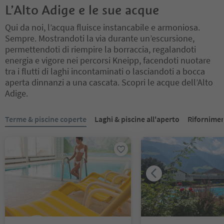
L’Alto Adige e le sue acque
Qui da noi, l’acqua fluisce instancabile e armoniosa.
Sempre. Mostrandoti la via durante un’escursione,
permettendoti di riempire la borraccia, regalandoti
energia e vigore nei percorsi Kneipp, facendoti nuotare
tra i flutti di laghi incontaminati o lasciandoti a bocca
aperta dinnanzi a una cascata. Scopri le acque dell’Alto
Adige.
Ti trovi su un cursore a schede. Seleziona una scheda per visualiz
Terme & piscine coperte
Laghi & piscine all'aperto
Rifornimen