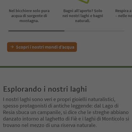
Saune: Sauna finlande
Nel bicchiere solo pura
Bagni all’aperto? Solo
Respira a
bio, bagno turco, vasc
acqua di sorgente di
nei nostri laghi e bagni
– nelle no
termale, zone relax
montagna.
naturali.
La piscina esterna apr
o, il prato per prendere 
piscina interna sono gi
16.05.2026.
Scopri i nostri mondi d’acqua
SAUNA PER DONNE EST
dì dalle 15.00 alle 18.00
Nelle ferie scolastiche 
vventura sono aperte tu
o dalle ore 10 alle ore 
CHIUSURE 2026
Esplorando i nostri laghi
04.05. - 15.05.2026
14.09. - 25.09.2026
I nostri laghi sono veri e propri gioielli naturalistici,
spesso protagonisti di antiche leggende: dal Lago di
Resia sbuca un campanile, si dice che le streghe abbiano
danzato intorno al laghetto di Fiè e i laghi di Monticolo si
trovano nel mezzo di una riserva naturale.