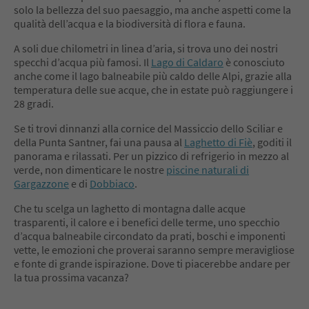
solo la bellezza del suo paesaggio, ma anche aspetti come la
qualità dell’acqua e la biodiversità di flora e fauna.
A soli due chilometri in linea d’aria, si trova uno dei nostri
specchi d’acqua più famosi. Il
Lago di Caldaro
è conosciuto
anche come il lago balneabile più caldo delle Alpi, grazie alla
temperatura delle sue acque, che in estate può raggiungere i
28 gradi.
Se ti trovi dinnanzi alla cornice del Massiccio dello Sciliar e
della Punta Santner, fai una pausa al
Laghetto di Fiè
, goditi il
panorama e rilassati. Per un pizzico di refrigerio in mezzo al
verde, non dimenticare le nostre
piscine naturali di
Gargazzone
e di
Dobbiaco
.
Che tu scelga un laghetto di montagna dalle acque
trasparenti, il calore e i benefici delle terme, uno specchio
d’acqua balneabile circondato da prati, boschi e imponenti
vette, le emozioni che proverai saranno sempre meravigliose
e fonte di grande ispirazione. Dove ti piacerebbe andare per
la tua prossima vacanza?