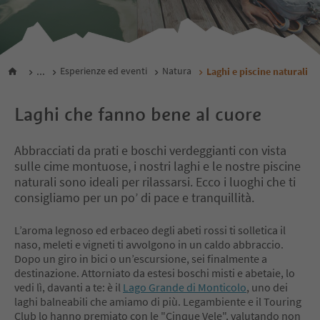
...
Esperienze ed eventi
Natura
Laghi e piscine naturali
Laghi che fanno bene al cuore
Abbracciati da prati e boschi verdeggianti con vista
sulle cime montuose, i nostri laghi e le nostre piscine
naturali sono ideali per rilassarsi. Ecco i luoghi che ti
consigliamo per un po’ di pace e tranquillità.
L’aroma legnoso ed erbaceo degli abeti rossi ti solletica il
naso, meleti e vigneti ti avvolgono in un caldo abbraccio.
Dopo un giro in bici o un’escursione, sei finalmente a
destinazione. Attorniato da estesi boschi misti e abetaie, lo
vedi lì, davanti a te: è il
Lago Grande di Monticolo
, uno dei
laghi balneabili che amiamo di più. Legambiente e il Touring
Club lo hanno premiato con le "Cinque Vele", valutando non