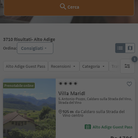
Cerca
3710
Risultati
- Alto Adige
Consigliati
Ordina:
1
Alto Adige Guest Pass
Recensioni
Categoria
Trattamento
1 filtro 
Prenotabile online
Villa Maridl
S. Antonio-Pozzo, Caldaro sulla Strada del Vino,
Strada del Vino
925 m
da Caldaro sulla Strada del
Vino centro
Alto Adige Guest Pass