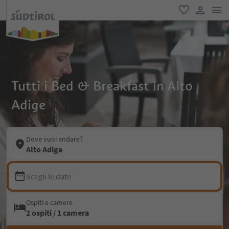
men
favoriti
user lin
Tutti i Bed & Breakfast in Alto
Adige
Dove vuoi andare?
Alto Adige
Scegli le date
Ospiti e camere
2 ospiti / 1 camera