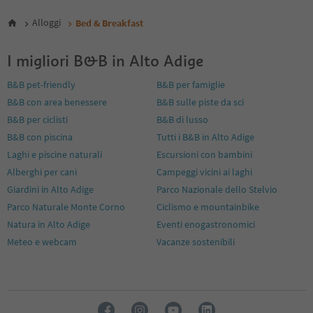
5
6
Alloggi
Bed & Breakfast
7
8
I migliori B&B in Alto Adige
9
10
B&B pet-friendly
B&B per famiglie
11
B&B con area benessere
B&B sulle piste da sci
12
13
B&B per ciclisti
B&B di lusso
14
B&B con piscina
Tutti i B&B in Alto Adige
15
Laghi e piscine naturali
Escursioni con bambini
16
Alberghi per cani
Campeggi vicini ai laghi
17
18
Giardini in Alto Adige
Parco Nazionale dello Stelvio
19
Parco Naturale Monte Corno
Ciclismo e mountainbike
20
Natura in Alto Adige
Eventi enogastronomici
21
Meteo e webcam
Vacanze sostenibili
22
23
24
25
26