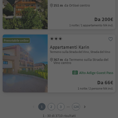
251 m
da Ortisei centro
Da 200€
1 notte / 1 appartamento IVA incl.
Prenotabile online
Appartamenti Karin
Termeno sulla Strada del Vino, Strada del Vino
367 m
da Termeno sulla Strada del
Vino centro
Alto Adige Guest Pass
Da 66€
1 notte / 2 persone IVA incl.
1
2
...
1
2
3
124
3
4
1 - 30 di 3710 risultati