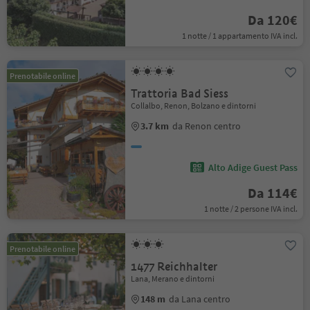
Da 120€
1 notte / 1 appartamento IVA incl.
Prenotabile online
Trattoria Bad Siess
Collalbo, Renon, Bolzano e dintorni
3.7 km
da Renon centro
Alto Adige Guest Pass
Da 114€
1 notte / 2 persone IVA incl.
Prenotabile online
1477 Reichhalter
Lana, Merano e dintorni
148 m
da Lana centro