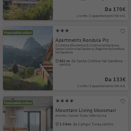
Da 170€
1 notte / 1 appartamento IVA incl.
Prenotabile online
Apartments Rondula Pic
S.Cristina Gherdëina/S.Cristina Val Gardena,
Santa Cristina Val Gardena, Regione dolomitica
Val Gardena
881 m
da Santa Cristina Val Gardena
centro
Da 133€
1 notte / 1 appartamento IVA incl.
Prenotabile online
Mountain Living Moosmair
Acereto, Campo Tures, Valle Aurina
1.9 km
da Campo Tures centro