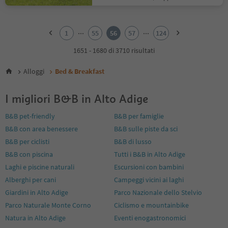
1
2
...
...
1
55
56
57
124
3
4
1651 - 1680 di 3710 risultati
5
6
Alloggi
Bed & Breakfast
7
8
I migliori B&B in Alto Adige
9
10
B&B pet-friendly
B&B per famiglie
11
B&B con area benessere
B&B sulle piste da sci
12
13
B&B per ciclisti
B&B di lusso
14
B&B con piscina
Tutti i B&B in Alto Adige
15
Laghi e piscine naturali
Escursioni con bambini
16
Alberghi per cani
Campeggi vicini ai laghi
17
18
Giardini in Alto Adige
Parco Nazionale dello Stelvio
19
Parco Naturale Monte Corno
Ciclismo e mountainbike
20
Natura in Alto Adige
Eventi enogastronomici
21