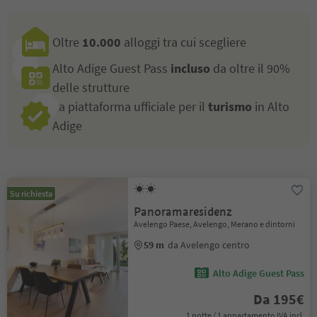
Oltre
10.000
alloggi tra cui scegliere
Alto Adige Guest Pass
incluso
da oltre il 90%
delle strutture
La piattaforma ufficiale per il
turismo
in Alto
Adige
Su richiesta
Panoramaresidenz
Avelengo Paese, Avelengo, Merano e dintorni
59 m
da Avelengo centro
Alto Adige Guest Pass
Da 195€
1 notte / 1 appartamento IVA incl.