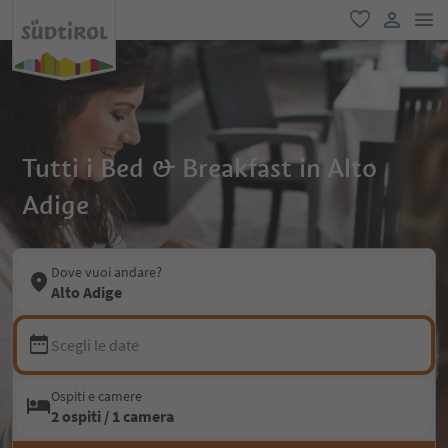
men
favoriti
user lin
Tutti i Bed & Breakfast in Alto
Adige
Dove vuoi andare?
Alto Adige
Scegli le date
Ospiti e camere
2 ospiti / 1 camera