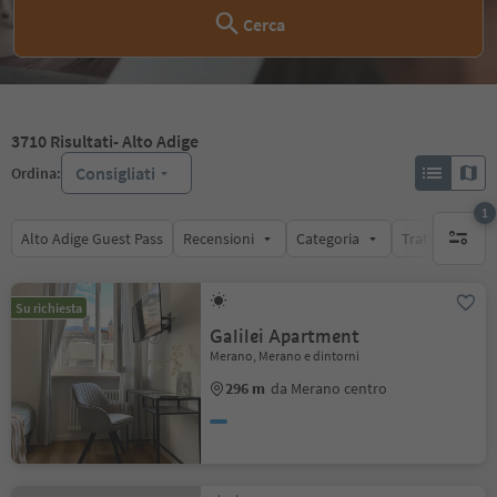
Cerca
3710
Risultati
- Alto Adige
Consigliati
Ordina:
1
Alto Adige Guest Pass
Recensioni
Categoria
Trattamento
1 filtro 
Su richiesta
Galilei Apartment
Merano, Merano e dintorni
296 m
da Merano centro