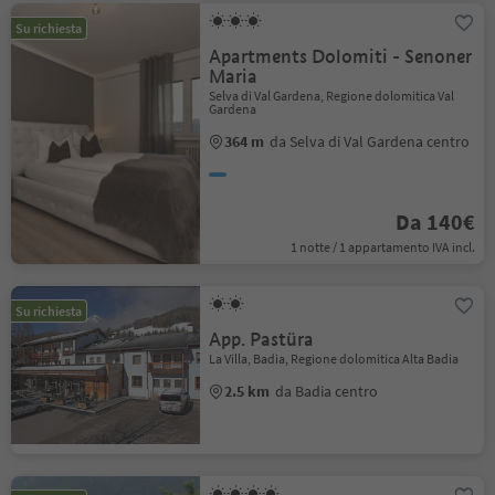
Su richiesta
Apartments Dolomiti - Senoner
Maria
Selva di Val Gardena, Regione dolomitica Val
Gardena
364 m
da Selva di Val Gardena centro
Da 140€
1 notte / 1 appartamento IVA incl.
Su richiesta
App. Pastüra
La Villa, Badia, Regione dolomitica Alta Badia
2.5 km
da Badia centro