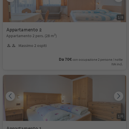
1
/
8
Appartamento 2
Appartamento 2 pers. (28 m²)
Massimo 2 ospiti
Da 70€
con occupazione 2 persone / notte
IVA incl.
1
/
6
Appartamento 1