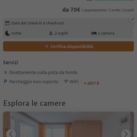
da
70
€
1 appartamento / 1 notte / 2 ospiti
Modifica i dettagli della prenotazione
Date del check-in e check-out
notte
2
ospiti
1
camera
Verifica disponibilità
Servizi
Direttamente sulla pista da fondo
Parcheggio non coperto
WiFi
+ altri 6
Esplora le camere