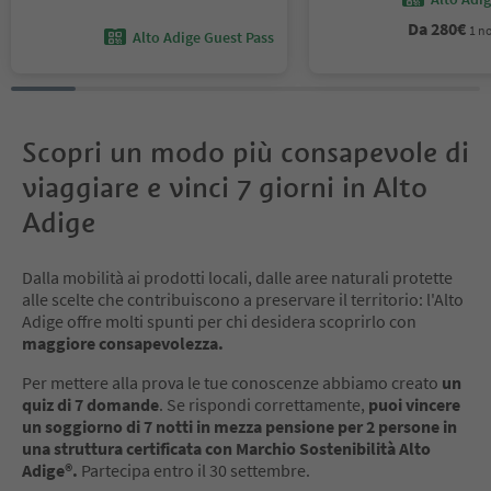
Da
280
€
1 no
Alto Adige Guest Pass
Scopri un modo più consapevole di
viaggiare e vinci 7 giorni in Alto
Adige
Dalla mobilità ai prodotti locali, dalle aree naturali protette
alle scelte che contribuiscono a preservare il territorio: l'Alto
Adige offre molti spunti per chi desidera scoprirlo con
maggiore consapevolezza.
Per mettere alla prova le tue conoscenze abbiamo creato
un
quiz di 7 domande
. Se rispondi correttamente,
puoi vincere
un soggiorno di 7 notti in mezza pensione per 2 persone in
una struttura certificata con Marchio Sostenibilità Alto
Adige®.
Partecipa entro il 30 settembre.