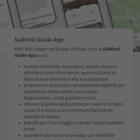
Informazioni e prenotazione
direttamente dalla guida alpina
Engelbert Weirather
weirather.e@brennercom.net;
Südtirol Guide App
348 8193851
Vivi l’Alto Adige con la App ufficiale. Con la
Südtirol
Guide App
puoi:
trovare ristoranti, escursioni, eventi, musei e
attività su tutto il territorio, personalizzati in
base ai tuoi interessi e alla tua posizione
prenotare e acquistare direttamente biglietti per
esperienze come eventi, escursioni,
degustazioni, visite guidate e corsi
attivare la geolocalizzazione per sapere sempre
cosa c’è intorno a te e orientarti facilmente
usando la mappa
pianificare il tuo viaggio usando i mezzi pubblici
locali
accedere alla tua area privata, con notifiche