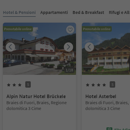
Ti trovi su un cursore a schede. Seleziona una scheda per visualiz
Hotel & Pensioni
Appartamenti
Bed & Breakfast
Rifugi e A
Prenotabile online
Prenotabile online
1
/
18
S
S
3
Stelle
Superior
4
Stelle
Superi
Alpin Natur Hotel Brückele
Hotel Asterbel
Posizione:
Posizione:
Braies di Fuori, Braies, Regione
Braies di Fuori, Braies
dolomitica 3 Cime
dolomitica 3 Cime
Alto Adi