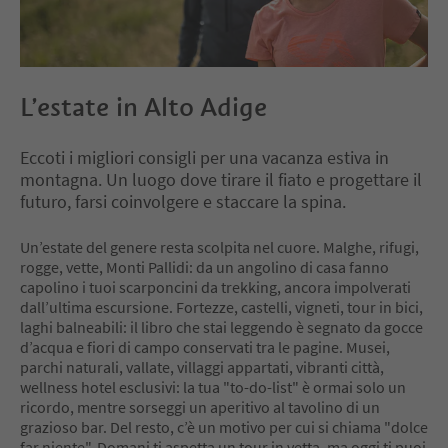
L’estate in Alto Adige
Eccoti i migliori consigli per una vacanza estiva in
montagna. Un luogo dove tirare il fiato e progettare il
futuro, farsi coinvolgere e staccare la spina.
Un’estate del genere resta scolpita nel cuore. Malghe, rifugi,
rogge, vette, Monti Pallidi: da un angolino di casa fanno
capolino i tuoi scarponcini da trekking, ancora impolverati
dall’ultima escursione. Fortezze, castelli, vigneti, tour in bici,
laghi balneabili: il libro che stai leggendo è segnato da gocce
d’acqua e fiori di campo conservati tra le pagine. Musei,
parchi naturali, vallate, villaggi appartati, vibranti città,
wellness hotel esclusivi: la tua "to-do-list" è ormai solo un
ricordo, mentre sorseggi un aperitivo al tavolino di un
grazioso bar. Del resto, c’è un motivo per cui si chiama "dolce
far niente". Domani ti aspetta un tour in vetta, ma oggi ti puoi