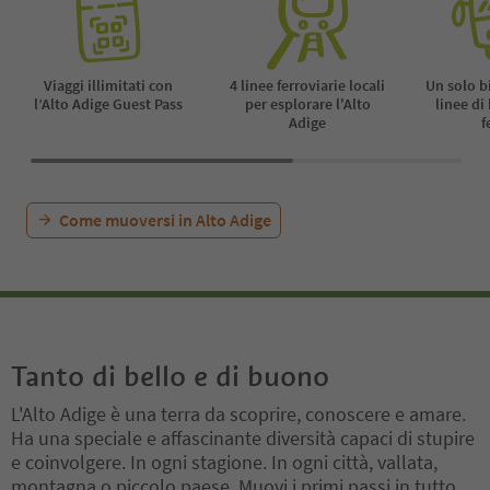
Viaggi illimitati con
4 linee ferroviarie locali
Un solo b
l’Alto Adige Guest Pass
per esplorare l'Alto
linee di
Adige
f
Come muoversi in Alto Adige
Tanto di bello e di buono
L'Alto Adige è una terra da scoprire, conoscere e amare.
Ha una speciale e affascinante diversità capaci di stupire
e coinvolgere. In ogni stagione. In ogni città, vallata,
montagna o piccolo paese. Muovi i primi passi in tutto