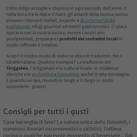
L'Alto Adige accoglie e stupisce in ogni periodo dell'anno. E
nella terra tra le Alpi e il mare, gli amanti della buona cucina
trovano ristoranti stellati, locande e
Buschenschänke
tradizionali
, rifugi gourmet ed eventi gastronomici. Ci piace
ispirarvi con la nostra cucina, servire i nostri vini
pluripremiati, preparare i
prodotti dei contadini locali
in
modo raffinato e creativo.
Scopri il nostro modo di vivere la vita e le tradizioni che ci
caratterizzano. Qualche esempio? La tradizione del
Törggelen
, l'artigianato e la cultura locale, le residenze
storiche e le
architettura innovativa
, anche in alta montagna.
E quando sei qui, muoviti in lungo e in largo in modo
sostenibile - grazie!
Consigli per tutti i gusti
Cosa hai voglia di fare? La natura unica delle Dolomiti, i
numerosi itinerari escursionistici e ciclistici, l'ottima
cucina o qualche piacevole momento di benessere... Dai