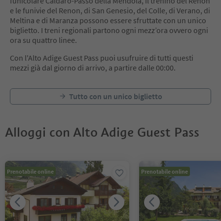
funicolare Caldaro-Passo della Mendola, il trenino del Renon
e le funivie del Renon, di San Genesio, del Colle, di Verano, di
Meltina e di Maranza possono essere sfruttate con un unico
biglietto. I treni regionali partono ogni mezz’ora ovvero ogni
ora su quattro linee.
Con l'Alto Adige Guest Pass puoi usufruire di tutti questi
mezzi già dal giorno di arrivo, a partire dalle 00:00.
Tutto con un unico biglietto
Alloggi con Alto Adige Guest Pass
Ti trovi su un cursore a schede. Seleziona una scheda per visualiz
Prenotabile online
Prenotabile online