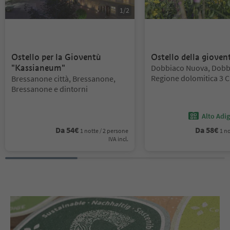
1
/
2
Ostello per la Gioventù
Ostello della gioven
Posizione:
"Kassianeum"
Dobbiaco Nuova, Dobb
Posizione:
Regione dolomitica 3 
Bressanone città, Bressanone,
Bressanone e dintorni
Alto Adi
Da
54
€
Da
58
€
1 notte / 2 persone
1 no
IVA incl.