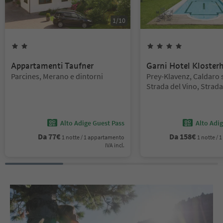
1
/
10
2
Stelle
4
Stelle
Appartamenti Taufner
Garni Hotel Kloster
Posizione:
Posizione:
Parcines, Merano e dintorni
Prey-Klavenz, Caldaro 
Strada del Vino, Strada
Alto Adige Guest Pass
Alto Adi
Da
77
€
Da
158
€
1 notte / 1 appartamento
1 notte /
IVA incl.