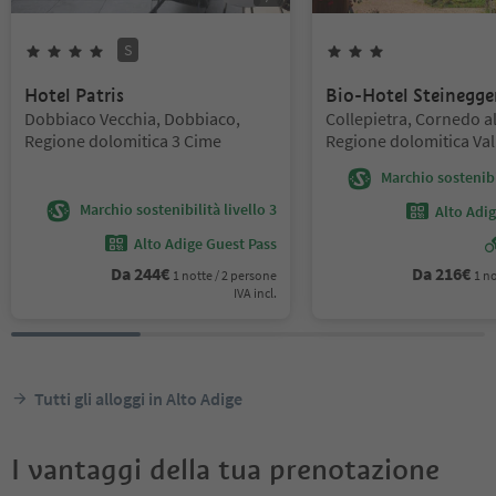
S
4
Stelle
Superior
3
Stelle
Hotel Patris
Bio-Hotel Steinegge
Posizione:
Posizione:
Dobbiaco Vecchia, Dobbiaco,
Collepietra, Cornedo al
Regione dolomitica 3 Cime
Regione dolomitica Val
Marchio sostenibil
Marchio sostenibilità livello 3
Alto Adi
Alto Adige Guest Pass
Da
244
€
Da
216
€
1 notte / 2 persone
1 no
IVA incl.
Tutti gli alloggi in Alto Adige
I vantaggi della tua prenotazione