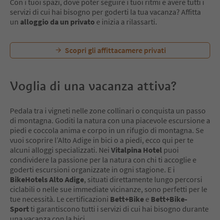
Con i tuoi spazi, dove poter seguire i tuoi ritmi e avere tutti i
servizi di cui hai bisogno per goderti la tua vacanza? Affitta
un
alloggio da un privato
e inizia a rilassarti.
Scopri gli affittacamere privati
Voglia di una vacanza attiva?
Pedala tra i vigneti nelle zone collinari o conquista un passo
di montagna. Goditi la natura con una piacevole escursione a
piedi e coccola anima e corpo in un rifugio di montagna. Se
vuoi scoprire l’Alto Adige in bici o a piedi, ecco qui per te
alcuni alloggi specializzati. Nei
Vitalpina Hotel
puoi
condividere la passione per la natura con chi ti accoglie e
goderti escursioni organizzate in ogni stagione. E i
BikeHotels Alto Adige
, situati direttamente lungo percorsi
ciclabili o nelle sue immediate vicinanze, sono perfetti per le
tue necessità. Le certificazioni
Bett+Bike
e
Bett+Bike-
Sport
ti garantiscono tutti i servizi di cui hai bisogno durante
una vacanza con la bici.