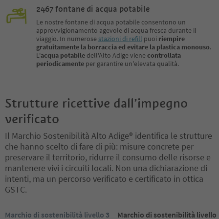
2467 fontane di acqua potabile
Le nostre fontane di acqua potabile consentono un
approvvigionamento agevole di acqua fresca durante il
viaggio. In numerose
stazioni di refill
puoi
riempire
gratuitamente la borraccia ed evitare la plastica monouso
.
L'
acqua potabile
dell'Alto Adige viene
controllata
periodicamente
per garantire un'elevata qualità.
Strutture ricettive dall’impegno
verificato
Il Marchio Sostenibilità Alto Adige® identifica le strutture
che hanno scelto di fare di più: misure concrete per
preservare il territorio, ridurre il consumo delle risorse e
mantenere vivi i circuiti locali. Non una dichiarazione di
intenti, ma un percorso verificato e certificato in ottica
GSTC.
Ti trovi su un cursore a schede. Seleziona una scheda per visualiz
Marchio di sostenibilità livello 3
Marchio di sostenibilità livello 