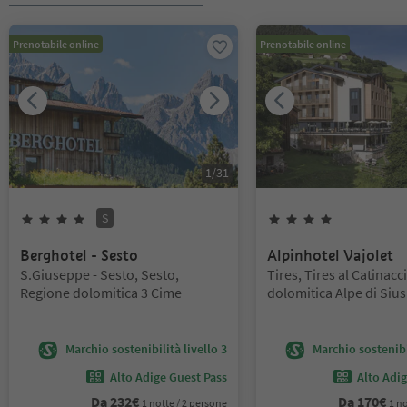
Prenotabile online
Prenotabile online
1
/
31
S
4
Stelle
Superior
4
Stelle
Berghotel - Sesto
Alpinhotel Vajolet
Posizione:
Posizione:
S.Giuseppe - Sesto, Sesto,
Tires, Tires al Catinac
Regione dolomitica 3 Cime
dolomitica Alpe di Sius
Marchio sostenibilità livello 3
Marchio sostenibil
Alto Adige Guest Pass
Alto Adi
Da
232
€
Da
170
€
1 notte / 2 persone
1 no