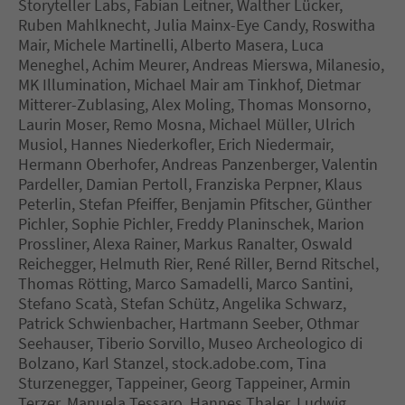
Storyteller Labs, Fabian Leitner, Walther Lücker,
Ruben Mahlknecht, Julia Mainx-Eye Candy, Roswitha
Mair, Michele Martinelli, Alberto Masera, Luca
Meneghel, Achim Meurer, Andreas Mierswa, Milanesio,
MK Illumination, Michael Mair am Tinkhof, Dietmar
Mitterer-Zublasing, Alex Moling, Thomas Monsorno,
Laurin Moser, Remo Mosna, Michael Müller, Ulrich
Musiol, Hannes Niederkofler, Erich Niedermair,
Hermann Oberhofer, Andreas Panzenberger, Valentin
Pardeller, Damian Pertoll, Franziska Perpner, Klaus
Peterlin, Stefan Pfeiffer, Benjamin Pfitscher, Günther
Pichler, Sophie Pichler, Freddy Planinschek, Marion
Prossliner, Alexa Rainer, Markus Ranalter, Oswald
Reichegger, Helmuth Rier, René Riller, Bernd Ritschel,
Thomas Rötting, Marco Samadelli, Marco Santini,
Stefano Scatà, Stefan Schütz, Angelika Schwarz,
Patrick Schwienbacher, Hartmann Seeber, Othmar
Seehauser, Tiberio Sorvillo, Museo Archeologico di
Bolzano, Karl Stanzel, stock.adobe.com, Tina
Sturzenegger, Tappeiner, Georg Tappeiner, Armin
Terzer, Manuela Tessaro, Hannes Thaler, Ludwig