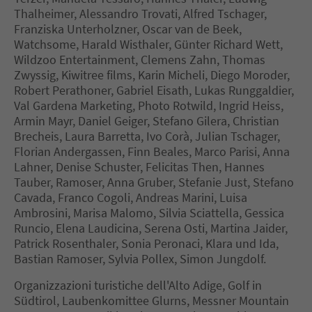
Thalheimer, Alessandro Trovati, Alfred Tschager,
Franziska Unterholzner, Oscar van de Beek,
Watchsome, Harald Wisthaler, Günter Richard Wett,
Wildzoo Entertainment, Clemens Zahn, Thomas
Zwyssig, Kiwitree films, Karin Micheli, Diego Moroder,
Robert Perathoner, Gabriel Eisath, Lukas Runggaldier,
Val Gardena Marketing, Photo Rotwild, Ingrid Heiss,
Armin Mayr, Daniel Geiger, Stefano Gilera, Christian
Brecheis, Laura Barretta, Ivo Corà, Julian Tschager,
Florian Andergassen, Finn Beales, Marco Parisi, Anna
Lahner, Denise Schuster, Felicitas Then, Hannes
Tauber, Ramoser, Anna Gruber, Stefanie Just, Stefano
Cavada, Franco Cogoli, Andreas Marini, Luisa
Ambrosini, Marisa Malomo, Silvia Sciattella, Gessica
Runcio, Elena Laudicina, Serena Osti, Martina Jaider,
Patrick Rosenthaler, Sonia Peronaci, Klara und Ida,
Bastian Ramoser, Sylvia Pollex, Simon Jungdolf.
Organizzazioni turistiche dell'Alto Adige, Golf in
Südtirol, Laubenkomittee Glurns, Messner Mountain