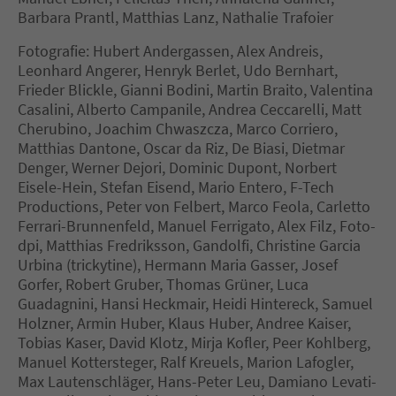
Barbara Prantl, Matthias Lanz, Nathalie Trafoier
Fotografie: Hubert Andergassen, Alex Andreis,
Leonhard Angerer, Henryk Berlet, Udo Bernhart,
Frieder Blickle, Gianni Bodini, Martin Braito, Valentina
Casalini, Alberto Campanile, Andrea Ceccarelli, Matt
Cherubino, Joachim Chwaszcza, Marco Corriero,
Matthias Dantone, Oscar da Riz, De Biasi, Dietmar
Denger, Werner Dejori, Dominic Dupont, Norbert
Eisele-Hein, Stefan Eisend, Mario Entero, F-Tech
Productions, Peter von Felbert, Marco Feola, Carletto
Ferrari-Brunnenfeld, Manuel Ferrigato, Alex Filz, Foto-
dpi, Matthias Fredriksson, Gandolfi, Christine Garcia
Urbina (trickytine), Hermann Maria Gasser, Josef
Gorfer, Robert Gruber, Thomas Grüner, Luca
Guadagnini, Hansi Heckmair, Heidi Hintereck, Samuel
Holzner, Armin Huber, Klaus Huber, Andree Kaiser,
Tobias Kaser, David Klotz, Mirja Kofler, Peer Kohlberg,
Manuel Kottersteger, Ralf Kreuels, Marion Lafogler,
Max Lautenschläger, Hans-Peter Leu, Damiano Levati-