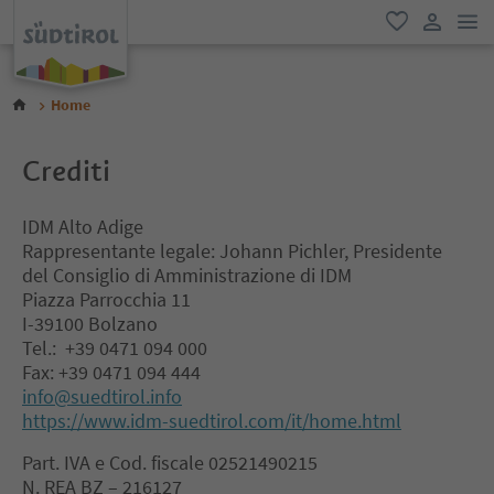
men
favoriti
user lin
Home
Crediti
IDM Alto Adige
Rappresentante legale: Johann Pichler, Presidente
del Consiglio di Amministrazione di IDM
Piazza Parrocchia 11
I-39100 Bolzano
Tel.: +39 0471 094 000
Fax: +39 0471 094 444
info@suedtirol.info
https://www.idm-suedtirol.com/it/home.html
Part. IVA e Cod. fiscale 02521490215
N. REA BZ – 216127