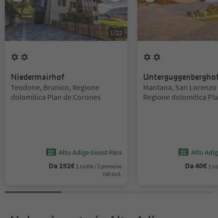
1
/
22
2
Fiori
2
Fiori
Niedermairhof
Unterguggenbergho
Posizione:
Posizione:
Teodone, Brunico, Regione
Mantana, San Lorenzo 
dolomitica Plan de Corones
Regione dolomitica Pl
Corones
Alto Adige Guest Pass
Alto Adi
Da
192
€
Da
40
€
1 notte / 2 persone
1 no
IVA incl.