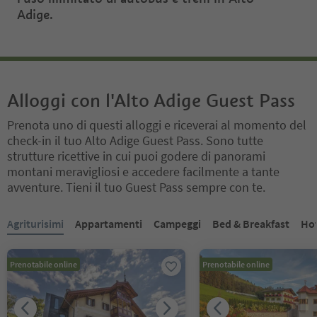
Adige.
Alloggi con l'Alto Adige Guest Pass
Prenota uno di questi alloggi e riceverai al momento del
check-in il tuo Alto Adige Guest Pass. Sono tutte
strutture ricettive in cui puoi godere di panorami
montani meravigliosi e accedere facilmente a tante
avventure. Tieni il tuo Guest Pass sempre con te.
Ti trovi su un cursore a schede. Seleziona una scheda per visualiz
Agriturisimi
Appartamenti
Campeggi
Bed & Breakfast
Hot
Prenotabile online
Prenotabile online