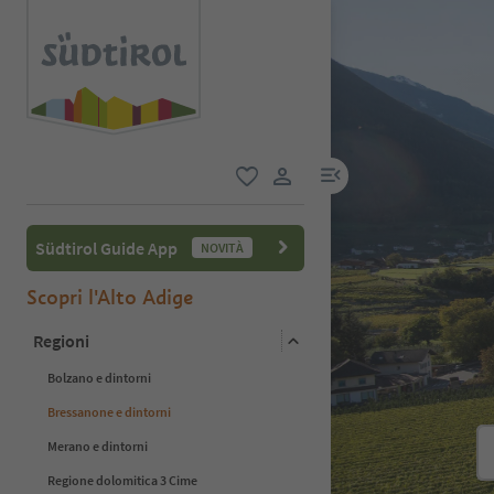
menu link
favoriti
user link
Südtirol Guide App
NOVITÀ
Scopri l'Alto Adige
Regioni
Bolzano e dintorni
Bressanone e dintorni
Merano e dintorni
Regione dolomitica 3 Cime