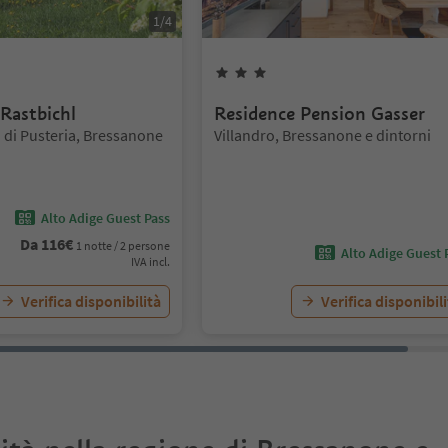
1
/
4
lle
3
Stelle
Rastbichl
Residence Pension Gasser
Posizione:
 di Pusteria, Bressanone
Villandro, Bressanone e dintorni
Alto Adige Guest Pass
Da
116
€
1 notte / 2 persone
Alto Adige Guest 
IVA incl.
Verifica disponibilità
Verifica disponibil