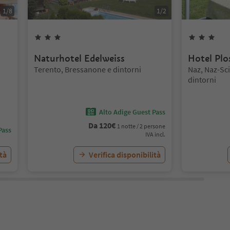
1
/
8
1
/
2
3
Stelle
3
St
Naturhotel Edelweiss
Hotel Plo
Posizione:
Posizione:
Terento, Bressanone e dintorni
Naz, Naz-Sc
dintorni
Alto Adige Guest Pass
Da
120
€
1 notte / 2 persone
Pass
IVA incl.
ità
Verifica disponibilità