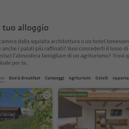
l tuo alloggio
camera dalla squisita architettura o un hotel benesse
 anche i palati più raffinati? Vuoi concederti il lusso d
erisci l'atmosfera famigliare di un agriturismo? Trovi q
eale per te.
cursore a schede. Seleziona una scheda per visualizzarne il contenut
oni
Bed & Breakfast
Campeggi
Agriturismi
Ostelli
Apparta
e
Prenotabile online