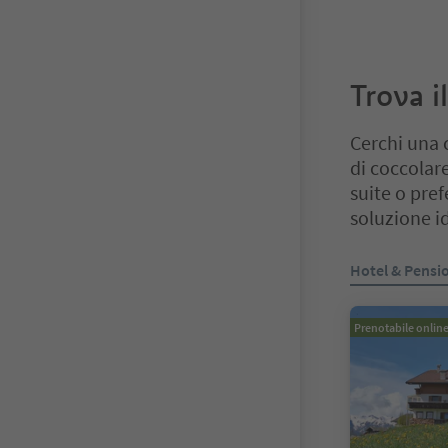
Trova i
Cerchi una 
di coccolare
suite o pref
soluzione id
Ti trovi su un 
Hotel & Pensi
Prenotabile onlin