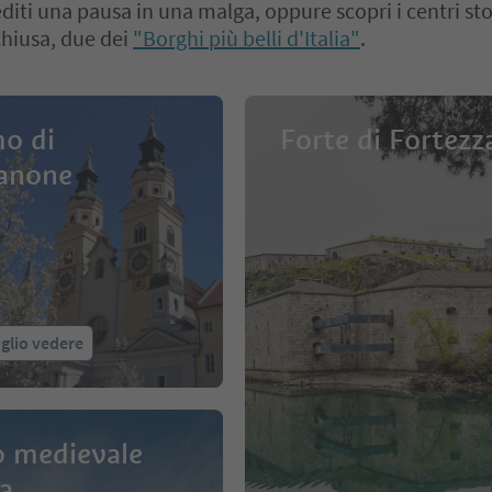
iti una pausa in una malga, oppure scopri i centri stor
Chiusa, due dei
"Borghi più belli d'Italia"
.
o di
Forte di Fortezz
anone
glio vedere
 medievale
a