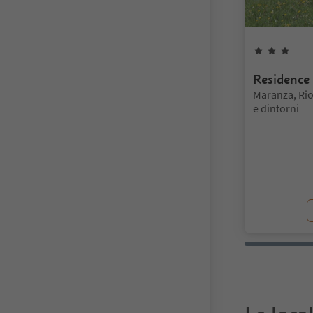
3
Ste
Residence 
Posizione:
Maranza, Rio
e dintorni