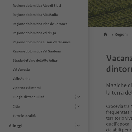
Regione dolomitica Alpe di Siusi
Regione dolomitica Alta Badia
Regione dolomitica Plan de Corones
Regione dolomitica Val d'Ega
Regioni
Regione dolomitica Luson Val di Funes
Regione dolomitica Val Gardena
Vacanz
Strada del Vino dell'Alto Adige
dintor
Val Venosta
Valle Aurina
Magiche ci
Vipiteno e dintorni
la terra d
Luoghi di tranquillità
Crocevia tra 
Città
frequentata n
Tutte le località
territorio viv
quell'epoca, 
Alloggi
ciclabili per