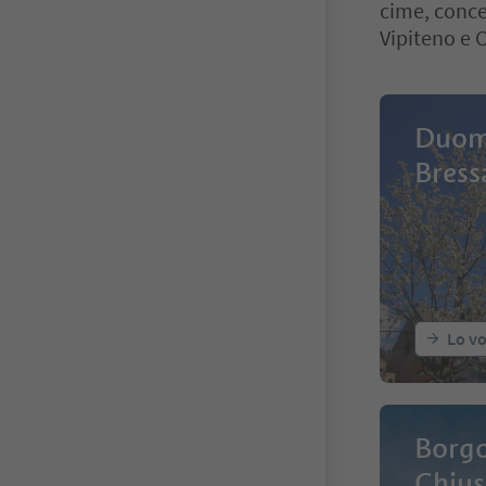
cime, conced
Vipiteno e 
Duom
Bress
Lo vo
Borgo
Chius