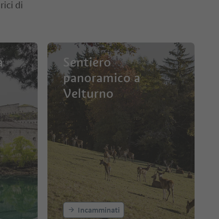
ici di
a
Sentiero
panoramico a
Velturno
Incamminati