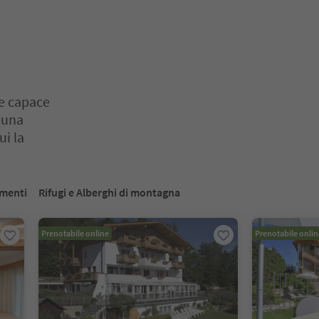
re capace
i una
ui la
o. Premi Invio o Spazio per entrare nella scheda del cursore. Premi 
menti
Rifugi e Alberghi di montagna
Prenotabile online
Prenotabile onlin