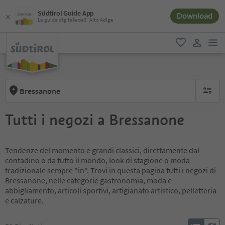
Südtirol Guide App
Download
La guida digitale dell´Alto Adige
men
favoriti
user lin
Bressanone
nessun f
Tutti i negozi a Bressanone
Tendenze del momento e grandi classici, direttamente dal
contadino o da tutto il mondo, look di stagione o moda
tradizionale sempre "in". Trovi in questa pagina tutti i negozi di
Bressanone, nelle categorie gastronomia, moda e
abbigliamento, articoli sportivi, artigianato artistico, pelletteria
e calzature.