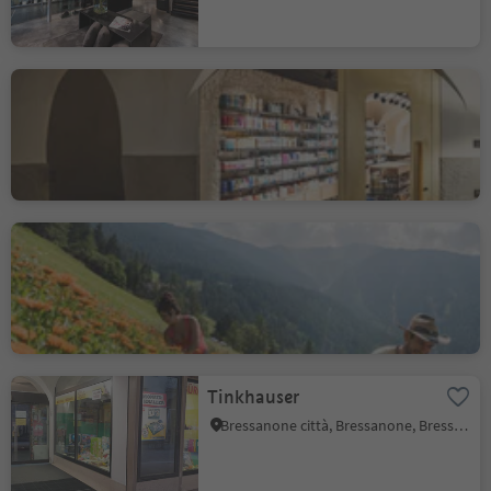
Euvita Erboristeria
Bressanone città, Bressanone, Bressanone e dintorni
Schmiedthof - Erbe
officinali da coltivazione
biologica montana
Bressanone dintorni, Bressanone, Bressanone e dintorni
Tinkhauser
Bressanone città, Bressanone, Bressanone e dintorni