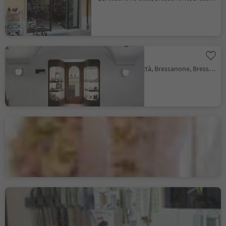
Karat 2
Bressanone città, Bressanone, Bressanone e dintorni
Janek 1912 Glas Art
Bressanone città, Bressanone, Bressanone e dintorni
M. Morocutti
Bressanone città, Bressanone, Bressanone e dintorni