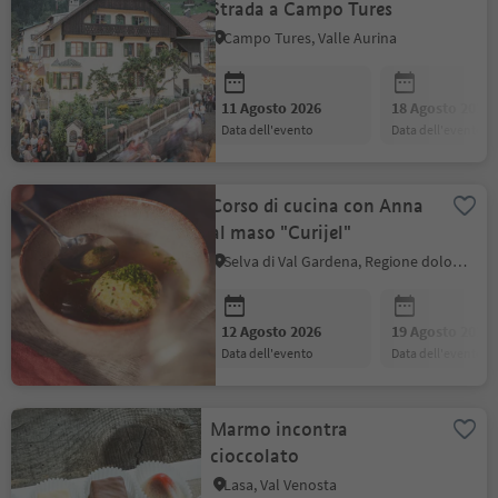
Strada a Campo Tures
Campo Tures, Valle Aurina
11 Agosto 2026
18 Agosto 2026
data dell'evento
data dell'evento
Corso di cucina con Anna
al maso "Curijel"
Selva di Val Gardena, Regione dolomitica Val Gardena
12 Agosto 2026
19 Agosto 2026
data dell'evento
data dell'evento
Marmo incontra
cioccolato
Lasa, Val Venosta