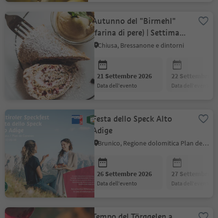
Autunno del "Birmehl"
(farina di pere) | Settimana
culinaria
Chiusa, Bressanone e dintorni
21 Settembre 2026
22 Settembre 2
data dell'evento
data dell'evento
Festa dello Speck Alto
Adige
Brunico, Regione dolomitica Plan de Corones
26 Settembre 2026
27 Settembre 2
data dell'evento
data dell'evento
Tempo del Törggelen a