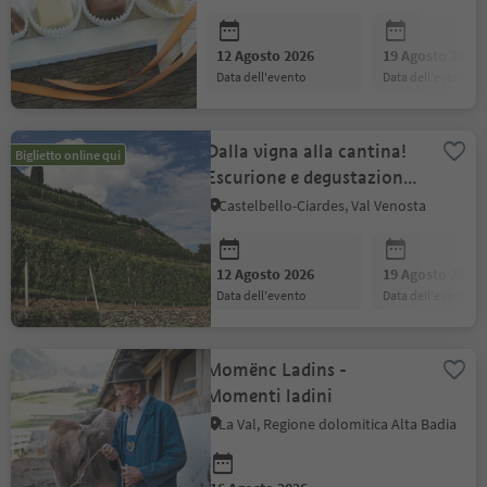
12 Agosto 2026
19 Agosto 2026
data dell'evento
data dell'evento
Dalla vigna alla cantina!
Biglietto online qui
Escurione e degustazione
di vini alla cantina
Castelbello-Ciardes, Val Venosta
"Rebhof"
12 Agosto 2026
19 Agosto 2026
data dell'evento
data dell'evento
Momënc Ladins -
Momenti ladini
La Val, Regione dolomitica Alta Badia