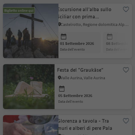
Escursione all’alba sullo
Biglietto online qui
Sciliar con prima
colazione presso il Rifugio
Castelrotto, Regione dolomitica Alpe di Siusi
Bolzano
01 Settembre 2026
08 Settembre 2
data dell'evento
data dell'evento
Festa del "Graukäse"
Valle Aurina, Valle Aurina
05 Settembre 2026
data dell'evento
Glorenza a tavola - Tra
muri e alberi di pere Pala