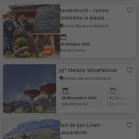
Bauernkuchl - cucina
contadina in piazza
Raiffeisen a Scena
Scena, Merano e dintorni
20 Ottobre 2026
data dell'evento
35° Merano WineFestival
Merano, Merano e dintorni
06 Novembre 2026
07 Novembre 2
data dell'evento
data dell'evento
Rait de San Linert -
Leonardiritt