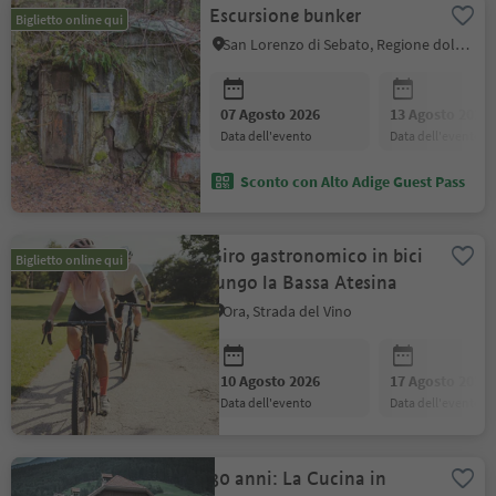
Escursione bunker
Biglietto online qui
San Lorenzo di Sebato, Regione dolomitica Plan de Corones
07 Agosto 2026
13 Agosto 2026
data dell'evento
data dell'evento
Sconto con Alto Adige Guest Pass
Giro gastronomico in bici
Biglietto online qui
lungo la Bassa Atesina
Ora, Strada del Vino
10 Agosto 2026
17 Agosto 2026
data dell'evento
data dell'evento
30 anni: La Cucina in