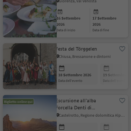
Glorenza, Val Venosta
16 Settembre
17 Settembre
2026
2026
data di inizio
data di fine
Festa del Törggelen
Chiusa, Bressanone e dintorni
18 Settembre 2026
19 Settembre 2
data dell'evento
data dell'evento
Escursione all’alba
Biglietto online qui
Forcella Denti di
Terrarossa & prima
Castelrotto, Regione dolomitica Alpe di Siusi
colazione Alpe di Tires