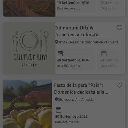
19 Settembre 2026
26 Settembre 2
data dell'evento
data dell'evento
Culinarium Urtijëi -
L‘esperienza culinaria
d'autunno
Ortisei, Regione dolomitica Val Gardena
20 Settembre 2026
21 Settembre 2
data dell'evento
data dell'evento
Festa della pera "Pala":
Domenica dedicata alla
pera Pala
Glorenza, Val Venosta
20 Settembre 2026
data dell'evento