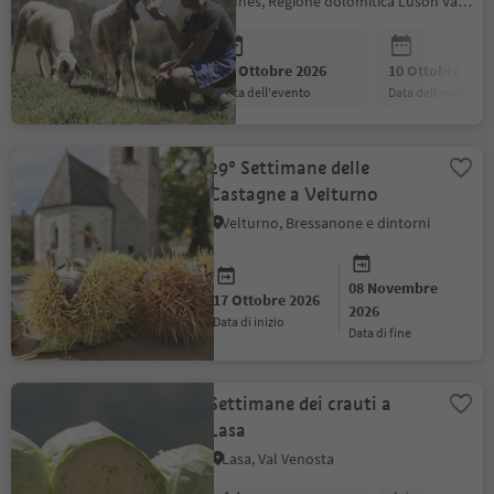
Funes, Regione dolomitica Luson Val di Funes
09 Ottobre 2026
10 Ottobre 202
data dell'evento
data dell'evento
29° Settimane delle
Castagne a Velturno
Velturno, Bressanone e dintorni
08 Novembre
17 Ottobre 2026
2026
data di inizio
data di fine
Settimane dei crauti a
Lasa
Lasa, Val Venosta