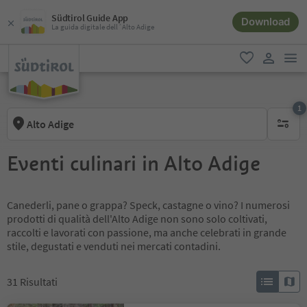
Südtirol Guide App
Download
La guida digitale dell´Alto Adige
men
favoriti
user lin
1
Alto Adige
1 filtro 
Eventi culinari in Alto Adige
Canederli, pane o grappa? Speck, castagne o vino? I numerosi
prodotti di qualità dell'Alto Adige non sono solo coltivati,
raccolti e lavorati con passione, ma anche celebrati in grande
stile, degustati e venduti nei mercati contadini.
31
Risultati