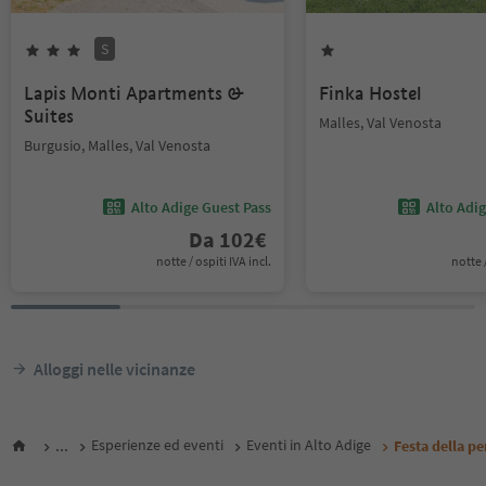
S
Lapis Monti Apartments &
Finka Hostel
Suites
Malles, Val Venosta
Burgusio, Malles, Val Venosta
Alto Adige Guest Pass
Alto Adi
Da
102
€
notte / ospiti IVA incl.
notte /
Alloggi nelle vicinanze
...
Esperienze ed eventi
Eventi in Alto Adige
Festa della p