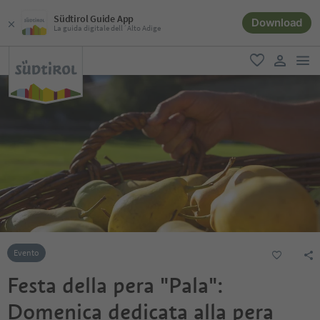
Südtirol Guide App
Download
La guida digitale dell´Alto Adige
men
favoriti
user lin
Evento
Festa della pera "Pala":
Domenica dedicata alla pera