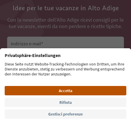
Idee per le tue vacanze in Alto Adige
Con la newsletter dell’Alto Adige ricevi consigli per le
tue vacanze, eventi da non perdere e ricette tipiche.
Indirizzo e-mail*
Iscriviti alla newsletter
Lingua: Italiano