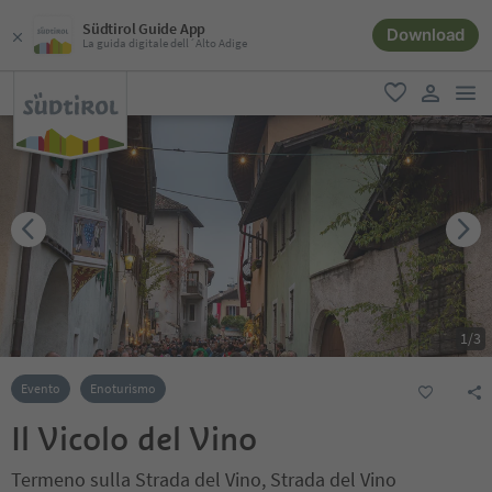
Südtirol Guide App
Download
La guida digitale dell´Alto Adige
men
favoriti
user lin
1
/
3
Evento
Enoturismo
Il Vicolo del Vino
Termeno sulla Strada del Vino, Strada del Vino