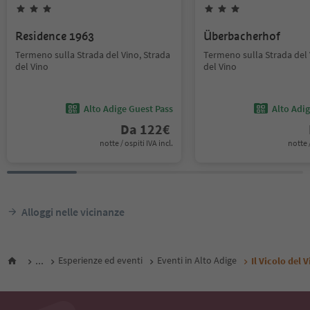
Residence 1963
Überbacherhof
Termeno sulla Strada del Vino, Strada
Termeno sulla Strada del 
del Vino
del Vino
Alto Adige Guest Pass
Alto Adi
Da
122
€
notte / ospiti IVA incl.
notte /
Alloggi nelle vicinanze
...
Esperienze ed eventi
Eventi in Alto Adige
Il Vicolo del 