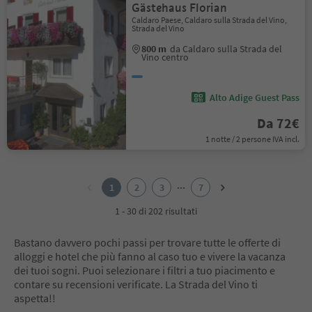
Gästehaus Florian
Caldaro Paese, Caldaro sulla Strada del Vino,
Strada del Vino
800 m
da Caldaro sulla Strada del
Vino centro
Alto Adige Guest Pass
Da 72€
1 notte / 2 persone IVA incl.
1
2
...
1
2
3
7
3
4
1 - 30 di 202 risultati
5
6
Bastano davvero pochi passi per trovare tutte le offerte di
7
alloggi e hotel che più fanno al caso tuo e vivere la vacanza
dei tuoi sogni. Puoi selezionare i filtri a tuo piacimento e
contare su recensioni verificate. La Strada del Vino ti
aspetta!!