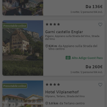
Da 136€
1 notte / 2 persone IVA incl.
Prenotabile online
Garni castello Englar
Pigano, Appiano sulla Strada del Vino, Strada
del Vino
824 m
da Appiano sulla Strada del
Vino centro
Alto Adige Guest Pass
Da 260€
1 notte / 2 persone IVA incl.
Prenotabile online
Hotel Vilpianerhof
Vilpiano, Terlano, Strada del Vino
3.8 km
da Terlano centro