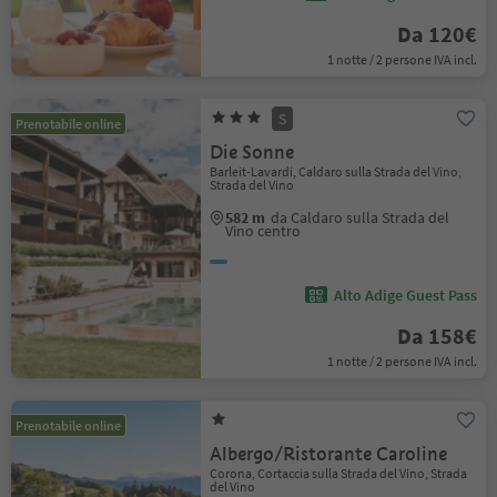
Da 120€
1 notte / 2 persone IVA incl.
S
Prenotabile online
Die Sonne
Barleit-Lavardi, Caldaro sulla Strada del Vino,
Strada del Vino
582 m
da Caldaro sulla Strada del
Vino centro
Alto Adige Guest Pass
Da 158€
1 notte / 2 persone IVA incl.
Prenotabile online
Albergo/Ristorante Caroline
Corona, Cortaccia sulla Strada del Vino, Strada
del Vino