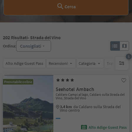
Cerca
202
Risultati
- Strada del Vino
Consigliati
Ordina:
1
Alto Adige Guest Pass
Recensioni
Categoria
Trattamento
1 filtro 
Prenotabile online
Seehotel Ambach
Caldaro Campi al lago, Caldaro sulla Strada del
Vino, Strada del Vino
3.4 km
da Caldaro sulla Strada del
Vino centro
Alto Adige Guest Pass