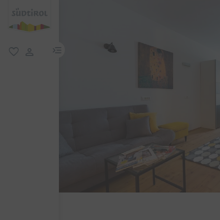
menu link
favoriti
user link