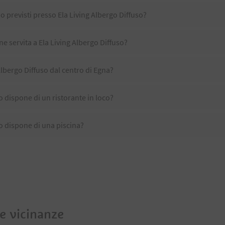
o previsti presso Ela Living Albergo Diffuso?
ne servita a Ela Living Albergo Diffuso?
Albergo Diffuso dal centro di Egna?
o dispone di un ristorante in loco?
so dispone di una piscina?
so accetta animali domestici?
no disponibili presso Ela Living Albergo Diffuso?
Albergo Diffuso ricevono l'Alto Adige Guest Pass?
le vicinanze