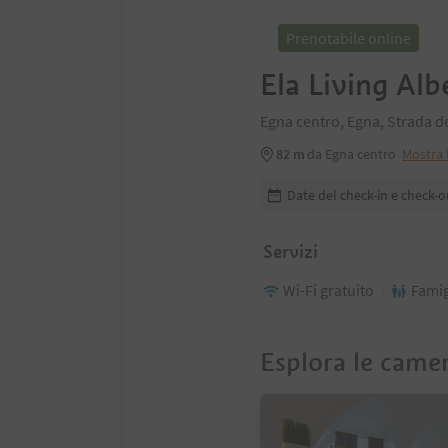
Prenotabile online
Ela Living Alb
Egna centro, Egna, Strada d
82 m
da Egna centro
Mostra
Modifica i dettagli della pr
Date del check-in e check-o
Servizi
Wi-Fi gratuito
Famig
Esplora le came