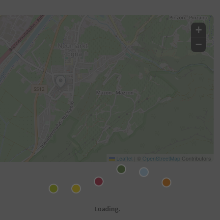
+
−
Leaflet
|
©
OpenStreetMap
Contributors