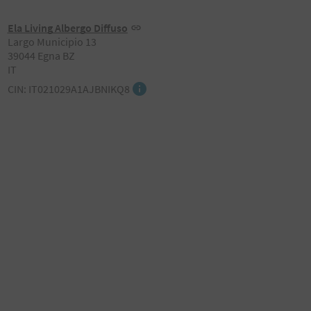
Ela Living Albergo Diffuso
Largo Municipio 13
39044 Egna BZ
IT
CIN: IT021029A1AJBNIKQ8