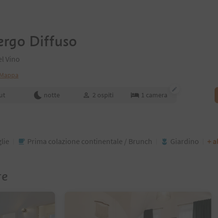
ergo Diffuso
el Vino
 Mappa
enotazione
ut
notte
2
ospiti
1
camera
lie
Prima colazione continentale / Brunch
Giardino
+ a
re