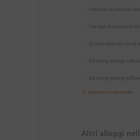
Che orari di check-in son
Che tipo di colazione vie
Quanto dista Ela Living 
Ela Living Albergo Diffus
Ela Living Albergo Diffu
Vedi altre
3
domande
Ela Living Albergo Diffu
Quali servizi/attività so
Gli ospiti di Ela Living 
Altri alloggi nel