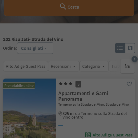
Cerca
202
Risultati
- Strada del Vino
Consigliati
Ordina:
1
Alto Adige Guest Pass
Recensioni
Categoria
Trattamento
1 filtro 
S
Prenotabile online
Appartamenti e Garni
Panorama
Termeno sulla Strada del Vino, Strada del Vino
325 m
da Termeno sulla Strada del
Vino centro
Alto Adige Guest Pass