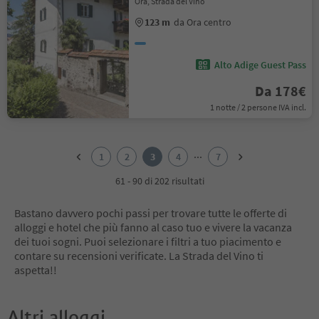
Ora, Strada del Vino
123 m
da Ora centro
Alto Adige Guest Pass
Da 178€
1 notte / 2 persone IVA incl.
1
2
...
1
2
3
4
7
3
4
61 - 90 di 202 risultati
5
6
Bastano davvero pochi passi per trovare tutte le offerte di
7
alloggi e hotel che più fanno al caso tuo e vivere la vacanza
dei tuoi sogni. Puoi selezionare i filtri a tuo piacimento e
contare su recensioni verificate. La Strada del Vino ti
aspetta!!
Altri alloggi