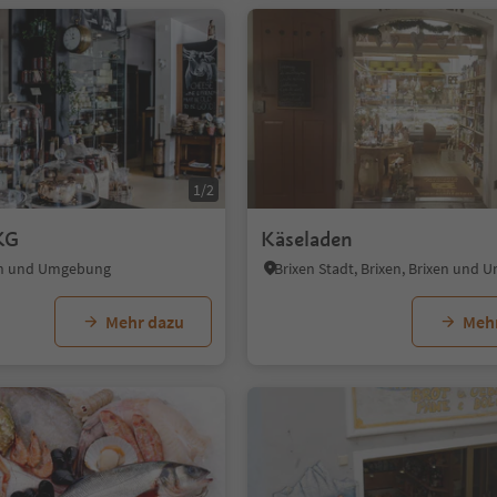
1/2
KG
Käseladen
en und Umgebung
Brixen Stadt, Brixen, Brixen und
Mehr dazu
Meh