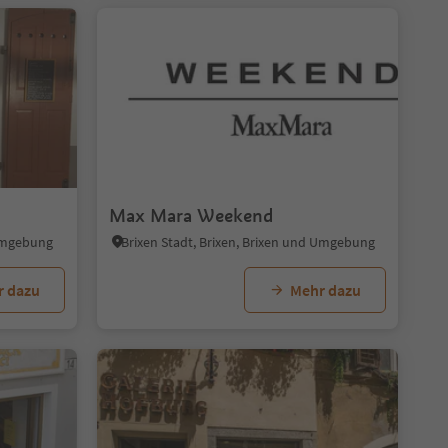
1
Max Mara Weekend
 Umgebung
Brixen Stadt, Brixen, Brixen und Umgebung
r dazu
Mehr dazu