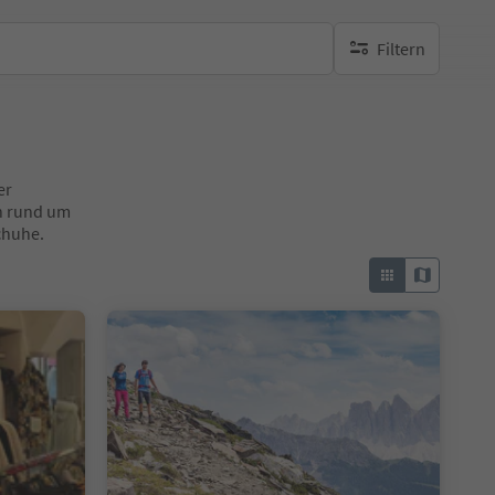
Filtern
keine aktiven Filte
er
en rund um
chuhe.
1/10
1/7