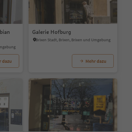
1
abian
Galerie Hofburg
Brixen Stadt, Brixen, Brixen und Umgebung
 Umgebung
r dazu
Mehr dazu