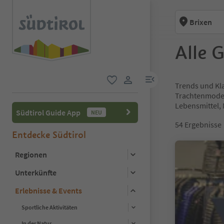
Brixen
Alle 
menu link
Trends und Kla
favorit
user link
Trachtenmode, 
Lebensmittel,
Südtirol Guide App
NEU
54
Ergebnisse
Entdecke Südtirol
Regionen
Unterkünfte
Erlebnisse & Events
Sportliche Aktivitäten
In der Natur