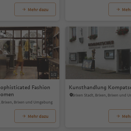
Mehr dazu
Meh
1/2
phisticated Fashion
Kunsthandlung Kompats
Women
Brixen Stadt, Brixen, Brixen und
t, Brixen, Brixen und Umgebung
Mehr dazu
Meh