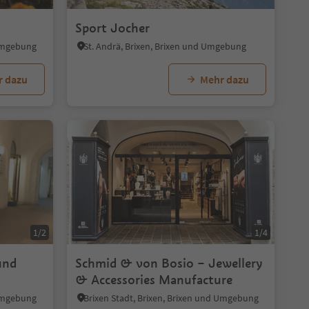
Sport Jocher
 Umgebung
St. Andrä, Brixen, Brixen und Umgebung
r dazu
Mehr dazu
1/2
1/4
und
Schmid & von Bosio – Jewellery
& Accessories Manufacture
 Umgebung
Brixen Stadt, Brixen, Brixen und Umgebung