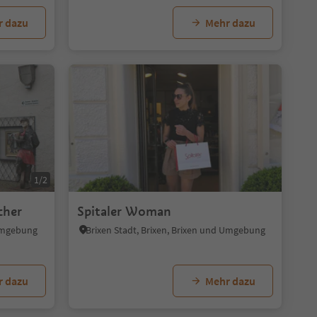
r dazu
Mehr dazu
1/2
1
cher
Spitaler Woman
 Umgebung
Brixen Stadt, Brixen, Brixen und Umgebung
r dazu
Mehr dazu