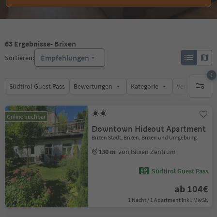
63
Ergebnisse
- Brixen
Empfehlungen
Sortieren:
1
Südtirol Guest Pass
Bewertungen
Kategorie
Verpflegungsa
1 aktive
Online buchbar
Downtown Hideout Apartment
Brixen Stadt, Brixen, Brixen und Umgebung
130 m
von Brixen Zentrum
Südtirol Guest Pass
ab 104€
1 Nacht / 1 Apartment Inkl. MwSt.