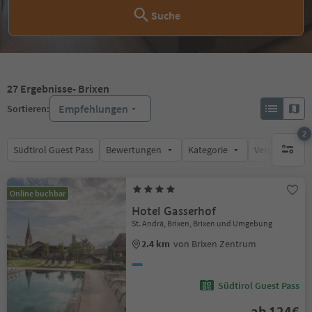
Suche
27
Ergebnisse
- Brixen
Empfehlungen
Sortieren:
2
Südtirol Guest Pass
Bewertungen
Kategorie
Verpflegungsa
aktive F
Online buchbar
Hotel Gasserhof
St. Andrä, Brixen, Brixen und Umgebung
2.4 km
von Brixen Zentrum
Südtirol Guest Pass
ab 124€