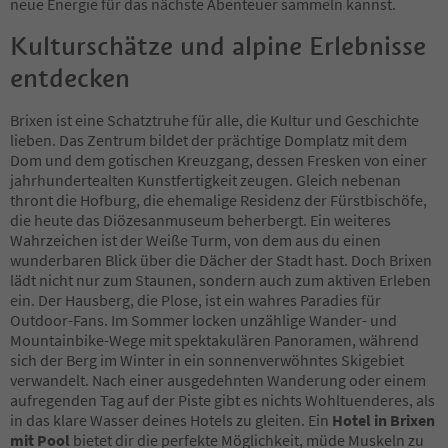
neue Energie für das nächste Abenteuer sammeln kannst.
Kulturschätze und alpine Erlebnisse
entdecken
Brixen ist eine Schatztruhe für alle, die Kultur und Geschichte
lieben. Das Zentrum bildet der prächtige Domplatz mit dem
Dom und dem gotischen Kreuzgang, dessen Fresken von einer
jahrhundertealten Kunstfertigkeit zeugen. Gleich nebenan
thront die Hofburg, die ehemalige Residenz der Fürstbischöfe,
die heute das Diözesanmuseum beherbergt. Ein weiteres
Wahrzeichen ist der Weiße Turm, von dem aus du einen
wunderbaren Blick über die Dächer der Stadt hast. Doch Brixen
lädt nicht nur zum Staunen, sondern auch zum aktiven Erleben
ein. Der Hausberg, die Plose, ist ein wahres Paradies für
Outdoor-Fans. Im Sommer locken unzählige Wander- und
Mountainbike-Wege mit spektakulären Panoramen, während
sich der Berg im Winter in ein sonnenverwöhntes Skigebiet
verwandelt. Nach einer ausgedehnten Wanderung oder einem
aufregenden Tag auf der Piste gibt es nichts Wohltuenderes, als
in das klare Wasser deines Hotels zu gleiten. Ein
Hotel in Brixen
mit Pool
bietet dir die perfekte Möglichkeit, müde Muskeln zu