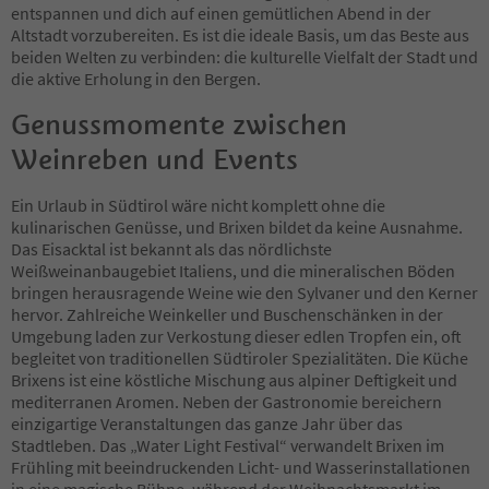
entspannen und dich auf einen gemütlichen Abend in der
Altstadt vorzubereiten. Es ist die ideale Basis, um das Beste aus
beiden Welten zu verbinden: die kulturelle Vielfalt der Stadt und
die aktive Erholung in den Bergen.
Genussmomente zwischen
Weinreben und Events
Ein Urlaub in Südtirol wäre nicht komplett ohne die
kulinarischen Genüsse, und Brixen bildet da keine Ausnahme.
Das Eisacktal ist bekannt als das nördlichste
Weißweinanbaugebiet Italiens, und die mineralischen Böden
bringen herausragende Weine wie den Sylvaner und den Kerner
hervor. Zahlreiche Weinkeller und Buschenschänken in der
Umgebung laden zur Verkostung dieser edlen Tropfen ein, oft
begleitet von traditionellen Südtiroler Spezialitäten. Die Küche
Brixens ist eine köstliche Mischung aus alpiner Deftigkeit und
mediterranen Aromen. Neben der Gastronomie bereichern
einzigartige Veranstaltungen das ganze Jahr über das
Stadtleben. Das „Water Light Festival“ verwandelt Brixen im
Frühling mit beeindruckenden Licht- und Wasserinstallationen
in eine magische Bühne, während der Weihnachtsmarkt im