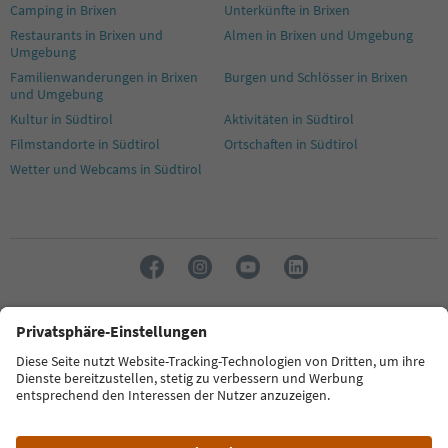
Camping in Brixen
Unterkünfte in Brixen
Restaurants in Brixen und
Almen in Brixen und Umgebung
Umgebung
Familienwanderungen in Brixen
Burgen und Schlösser in Brixen
und Umgebung
Kultur in Südtirol
Aktivitäten in Südtirol
Filmstandorte in Südtirol
Ortschaften in Südtirol
Wetter und Webcams in Südtirol
Sprache: Deutsch
FAQ
Kontakt
Presse
MICE
Datenschutzerklärung
AGB
Impressum
Cookie Policy
Film commission
Über uns
Zugänglichkeitserklärung
Südtirol B2B