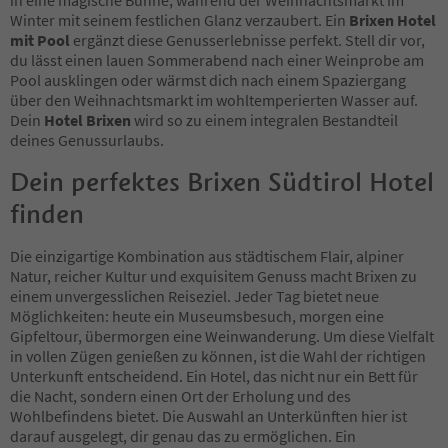
Winter mit seinem festlichen Glanz verzaubert. Ein
Brixen Hotel
mit Pool
ergänzt diese Genusserlebnisse perfekt. Stell dir vor,
du lässt einen lauen Sommerabend nach einer Weinprobe am
Pool ausklingen oder wärmst dich nach einem Spaziergang
über den Weihnachtsmarkt im wohltemperierten Wasser auf.
Dein
Hotel Brixen
wird so zu einem integralen Bestandteil
deines Genussurlaubs.
Dein perfektes Brixen Südtirol Hotel
finden
Die einzigartige Kombination aus städtischem Flair, alpiner
Natur, reicher Kultur und exquisitem Genuss macht Brixen zu
einem unvergesslichen Reiseziel. Jeder Tag bietet neue
Möglichkeiten: heute ein Museumsbesuch, morgen eine
Gipfeltour, übermorgen eine Weinwanderung. Um diese Vielfalt
in vollen Zügen genießen zu können, ist die Wahl der richtigen
Unterkunft entscheidend. Ein Hotel, das nicht nur ein Bett für
die Nacht, sondern einen Ort der Erholung und des
Wohlbefindens bietet. Die Auswahl an Unterkünften hier ist
darauf ausgelegt, dir genau das zu ermöglichen. Ein