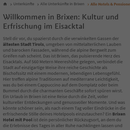
Unterkünfte
Alle Unterkünfte in Brixen
Alle Hotels & Pensione
Willkommen in Brixen: Kultur und
Erfrischung im Eisacktal
Stell dir vor, du spazierst durch die verwinkelten Gassen der
ältesten Stadt Tirols
, umgeben von mittelalterlichen Lauben
und barocken Fassaden, während die alpine Bergwelt zum
Greifen nah scheint. Das ist Brixen, das pulsierende Herz des
Eisacktals. Auf 560 Metern Meereshöhe gelegen, verbindet die
Stadt auf einzigartige Weise ihre reiche Geschichte als
Bischofssitz mit einem modernen, lebendigen Lebensgefühl.
Hier treffen alpine Traditionen auf mediterrane Leichtigkeit,
was du bei einem Cappuccino auf dem Domplatz oder beim
Bummel durch die charmanten Geschäfte sofort spüren wirst.
Ein Urlaub in Brixen ist eine Reise durch die Zeit, voller
kultureller Entdeckungen und genussvoller Momente. Und was
könnte schöner sein, als nach einem Tag voller Eindrücke in die
erfrischende Stille deines Hotelpools einzutauchen? Ein
Brixen
Hotel mit Pool
ist dein persönlicher Rückzugsort, an dem du
die Erlebnisse des Tages in aller Ruhe nachklingen lassen und