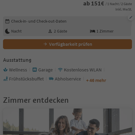
ab
151
€
/ 1 Nacht / 2 Gäste
Inkl. MwSt.
Buchungsdetails bearbeiten
Check-in- und Check-out-Daten
Nacht
2
Gäste
1
Zimmer
Verfügbarkeit prüfen
Ausstattung
Wellness
Garage
Kostenloses WLAN
Frühstücksbuffet
Abholservice
+ 46 mehr
Zimmer entdecken