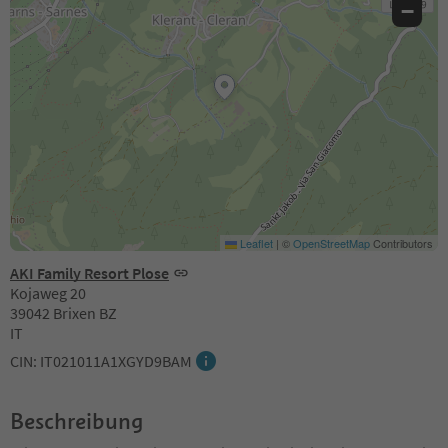
−
Leaflet
|
©
OpenStreetMap
Contributors
AKI Family Resort Plose
Kojaweg 20
39042 Brixen BZ
IT
CIN: IT021011A1XGYD9BAM
Beschreibung