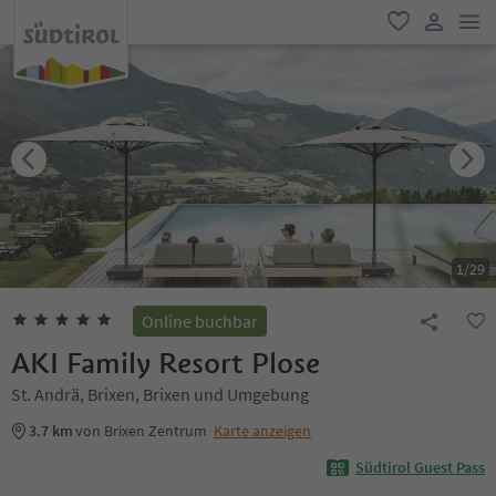
men
favorit
user lin
1
/
29
Online buchbar
AKI Family Resort Plose
St. Andrä, Brixen, Brixen und Umgebung
3.7 km
von Brixen Zentrum
Karte anzeigen
Südtirol Guest Pass