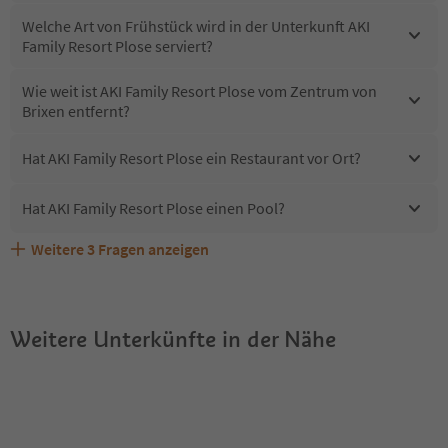
Welche Art von Frühstück wird in der Unterkunft AKI
Family Resort Plose serviert?
Wie weit ist AKI Family Resort Plose vom Zentrum von
Brixen entfernt?
Hat AKI Family Resort Plose ein Restaurant vor Ort?
Hat AKI Family Resort Plose einen Pool?
Weitere
3
Fragen anzeigen
Sind Haustiere in der Unterkunft AKI Family Resort Plose
Erhalten die Gäste von AKI Family Resort Plose einen
Welche Services bietet AKI Family Resort Plose?
erlaubt?
Südtirol Guestpass?
Weitere Unterkünfte in der Nähe