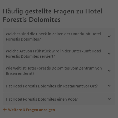
Häufig gestellte Fragen zu
Hotel
Forestis Dolomites
Welches sind die Check-in Zeiten der Unterkunft Hotel
Forestis Dolomites?
Welche Art von Frühstück wird in der Unterkunft Hotel
Forestis Dolomites serviert?
Wie weit ist Hotel Forestis Dolomites vom Zentrum von
Brixen entfernt?
Hat Hotel Forestis Dolomites ein Restaurant vor Ort?
Hat Hotel Forestis Dolomites einen Pool?
Weitere
3
Fragen anzeigen
Sind Haustiere in der Unterkunft Hotel Forestis
Erhalten die Gäste von Hotel Forestis Dolomites einen
Welche Services bietet Hotel Forestis Dolomites?
Dolomites erlaubt?
Südtirol Guestpass?