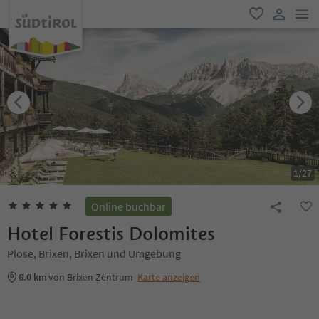
men
favorit
user lin
1
/
27
Online buchbar
Hotel Forestis Dolomites
Plose, Brixen, Brixen und Umgebung
6.0 km
von Brixen Zentrum
Karte anzeigen