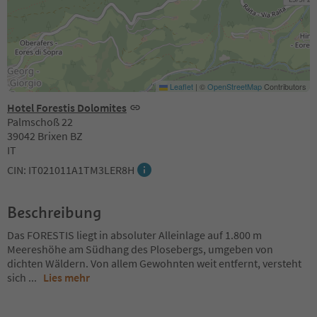
Leaflet
|
©
OpenStreetMap
Contributors
Hotel Forestis Dolomites
Palmschoß 22
39042 Brixen BZ
IT
CIN: IT021011A1TM3LER8H
Beschreibung
Das FORESTIS liegt in absoluter Alleinlage auf 1.800 m
Meereshöhe am Südhang des Plosebergs, umgeben von
dichten Wäldern. Von allem Gewohnten weit entfernt, versteht
sich
...
Lies mehr