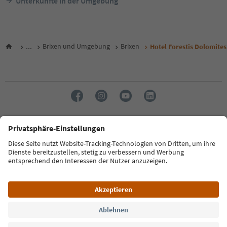
Unterkünfte in der Umgebung
...
Brixen und Umgebung
Brixen
Hotel Forestis Dolomites
Sprache: Deutsch
FAQ
Kontakt
Presse
MICE
Datenschutzerklärung
AGB
Impressum
Cookie Policy
Film commission
Über uns
Zugänglichkeitserklärung
Südtirol B2B
© 2026 IDM Südtirol