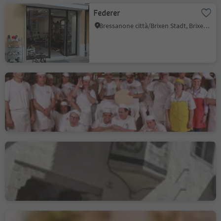
Federer
Bressanone città/Brixen Stadt, Brixen/Bressanone, Brixen/Bressanone and environs
Profanter Natur-
Backstube
Bressanone città/Brixen Stadt, Brixen/Bressanone, Brixen/Bressanone and environs
Metzgerei & Feinkost
Siebenförcher G.
Bressanone città/Brixen Stadt, Brixen/Bressanone, Brixen/Bressanone and environs
Janek 1912 Glas Art