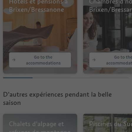
Hôtels et pensions à
Chambres d'hô
Brixen/Bressanone
Brixen/Bressa
Go to the
Go to th
accommodations
accommodat
D'autres expériences pendant la belle
saison
Chalets d'alpage et
Piscines du Su