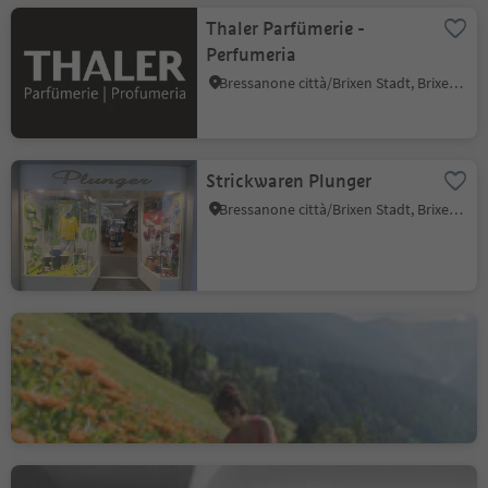
Thaler Parfümerie -
Perfumeria
Bressanone città/Brixen Stadt, Brixen/Bressanone, Brixen/Bressanone and environs
Strickwaren Plunger
Bressanone città/Brixen Stadt, Brixen/Bressanone, Brixen/Bressanone and environs
Schmiedthof – biological
herbs
Bressanone dintorni/Brixen Umland, Brixen/Bressanone, Brixen/Bressanone and environs
Pramstaller Optics