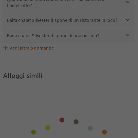
Castelrotto?
Baita chalet Silvester dispone di un ristorante in loco?
Baita chalet Silvester dispone di una piscina?
Vedi altre
3
domande
Quali servizi/attività sono disponibili presso Baita chalet
Gli ospiti di Baita chalet Silvester ricevono l'Alto Adige
Baita chalet Silvester accetta animali domestici?
Silvester?
Guest Pass?
Alloggi simili