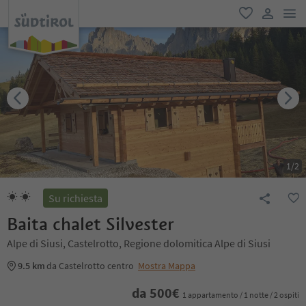
men
favoriti
user lin
1
/
2
Su richiesta
Baita chalet Silvester
Alpe di Siusi, Castelrotto, Regione dolomitica Alpe di Siusi
9.5 km
da Castelrotto centro
Mostra Mappa
da
500
€
1 appartamento / 1 notte / 2 ospiti