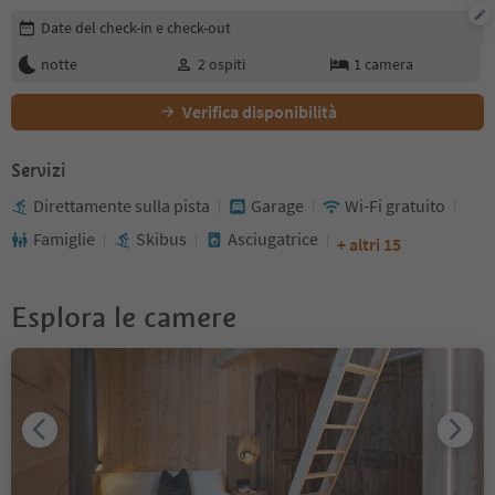
Modifica i dettagli della prenotazione
Date del check-in e check-out
notte
2
ospiti
1
camera
Verifica disponibilità
Servizi
Direttamente sulla pista
Garage
Wi-Fi gratuito
Famiglie
Skibus
Asciugatrice
+ altri 15
Esplora le camere