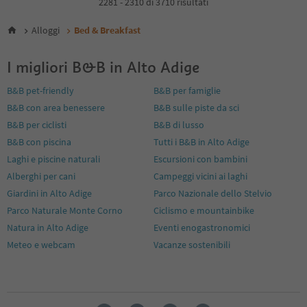
2281 - 2310 di 3710 risultati
5
6
Alloggi
Bed & Breakfast
7
8
I migliori B&B in Alto Adige
9
10
B&B pet-friendly
B&B per famiglie
11
B&B con area benessere
B&B sulle piste da sci
12
13
B&B per ciclisti
B&B di lusso
14
B&B con piscina
Tutti i B&B in Alto Adige
15
Laghi e piscine naturali
Escursioni con bambini
16
Alberghi per cani
Campeggi vicini ai laghi
17
18
Giardini in Alto Adige
Parco Nazionale dello Stelvio
19
Parco Naturale Monte Corno
Ciclismo e mountainbike
20
Natura in Alto Adige
Eventi enogastronomici
21
Meteo e webcam
Vacanze sostenibili
22
23
24
25
26