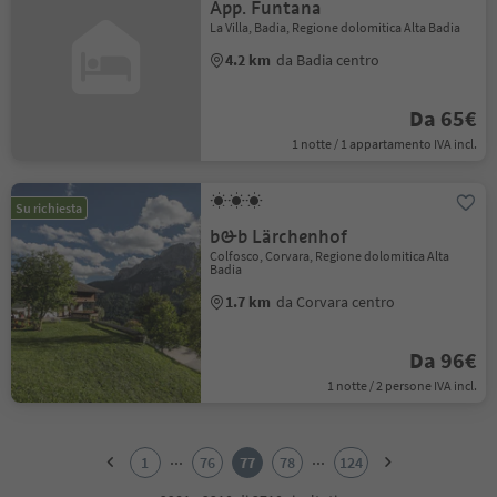
App. Funtana
La Villa, Badia, Regione dolomitica Alta Badia
4.2 km
da Badia centro
Da 65€
1 notte / 1 appartamento IVA incl.
Su richiesta
b&b Lärchenhof
Colfosco, Corvara, Regione dolomitica Alta
Badia
1.7 km
da Corvara centro
Da 96€
1 notte / 2 persone IVA incl.
1
2
...
...
1
76
77
78
124
3
4