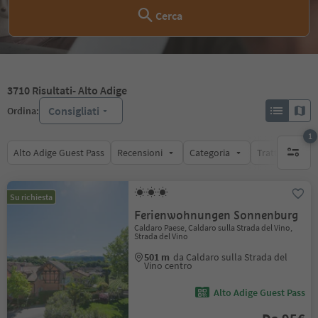
Cerca
3710
Risultati
- Alto Adige
Consigliati
Ordina:
1
Alto Adige Guest Pass
Recensioni
Categoria
Trattamento
1 filtro 
Su richiesta
Ferienwohnungen Sonnenburg
Caldaro Paese, Caldaro sulla Strada del Vino,
Strada del Vino
501 m
da Caldaro sulla Strada del
Vino centro
Alto Adige Guest Pass