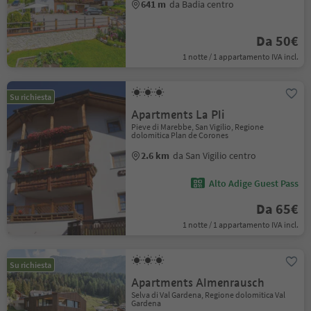
641 m
da Badia centro
Da 50€
1 notte / 1 appartamento IVA incl.
Su richiesta
Apartments La Pli
Pieve di Marebbe, San Vigilio, Regione
dolomitica Plan de Corones
2.6 km
da San Vigilio centro
Alto Adige Guest Pass
Da 65€
1 notte / 1 appartamento IVA incl.
Su richiesta
Apartments Almenrausch
Selva di Val Gardena, Regione dolomitica Val
Gardena