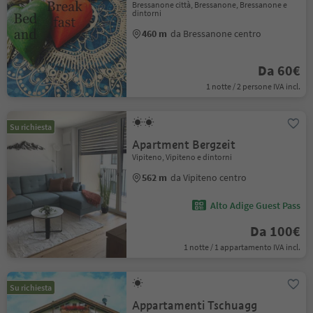
Bressanone città, Bressanone, Bressanone e
dintorni
460 m
da Bressanone centro
Da 60€
1 notte / 2 persone IVA incl.
Su richiesta
Apartment Bergzeit
Vipiteno, Vipiteno e dintorni
562 m
da Vipiteno centro
Alto Adige Guest Pass
Da 100€
1 notte / 1 appartamento IVA incl.
Su richiesta
Appartamenti Tschuagg