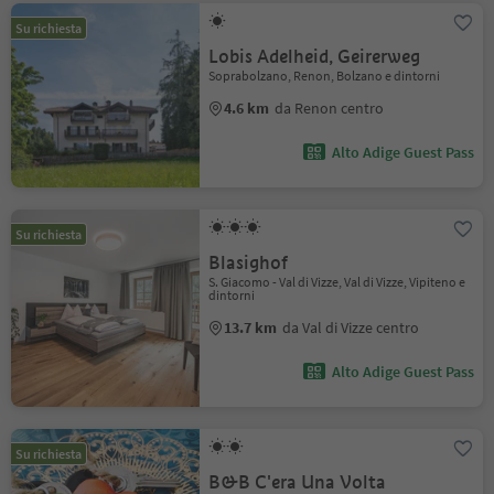
Su richiesta
Lobis Adelheid, Geirerweg
Soprabolzano, Renon, Bolzano e dintorni
4.6 km
da Renon centro
Alto Adige Guest Pass
Su richiesta
Blasighof
S. Giacomo - Val di Vizze, Val di Vizze, Vipiteno e
dintorni
13.7 km
da Val di Vizze centro
Alto Adige Guest Pass
Su richiesta
B&B C'era Una Volta