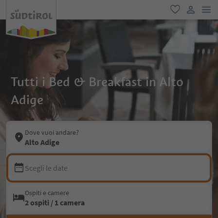
men
favoriti
user lin
Tutti i Bed & Breakfast in Alto
Adige
Dove vuoi andare?
Alto Adige
Scegli le date
Ospiti e camere
2 ospiti / 1 camera