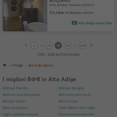
BOLZANO
Gries, Bolzano, Bolzano e dintorni
1.1 km
da Bolzano centro
Alto Adige Guest Pass
1
2
...
...
1
73
74
75
124
3
4
2191 - 2220 di 3710 risultati
5
6
Alloggi
Bed & Breakfast
7
8
I migliori B&B in Alto Adige
9
10
B&B pet-friendly
B&B per famiglie
11
B&B con area benessere
B&B sulle piste da sci
12
13
B&B per ciclisti
B&B di lusso
14
B&B con piscina
Tutti i B&B in Alto Adige
15
Laghi e piscine naturali
Escursioni con bambini
16