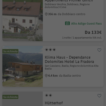
Appartments Pichler Ulrich
Dobbiaco Vecchia, Dobbiaco, Regione
dolomitica 3 Cime
356 m
da Dobbiaco centro
Alto Adige Guest Pass
Da 133€
1 notte / 1 appartamento IVA incl.
Su richiesta
Klima Haus - Dependance
Dolomites Hotel La Fradora
San Cassiano, Badia, Regione dolomitica Alta
Badia
4.4 km
da Badia centro
Su richiesta
Hütterhof