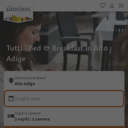
men
favoriti
user lin
Tutti i Bed & Breakfast in Alto
Adige
Dove vuoi andare?
Alto Adige
Scegli le date
Ospiti e camere
2 ospiti / 1 camera