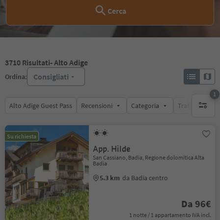
Cerca
3710
Risultati
- Alto Adige
Consigliati
Ordina:
1
Alto Adige Guest Pass
Recensioni
Categoria
Trattamento
1 filtro 
Su richiesta
App. Hilde
San Cassiano, Badia, Regione dolomitica Alta
Badia
5.3 km
da Badia centro
Da 96€
1 notte / 1 appartamento IVA incl.