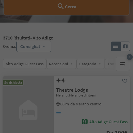
Cerca
3710
Risultati
- Alto Adige
Consigliati
Ordina:
1
Alto Adige Guest Pass
Recensioni
Categoria
Trattamento
1 filtro 
Su richiesta
Theatre Lodge
Merano, Merano e dintorni
66 m
da Merano centro
Alto Adige Guest Pass
Da 200€