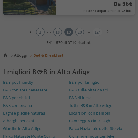
Da 96€
1 notte / 1 appartamento IVA incl.
1
2
...
...
1
18
19
20
124
3
4
541 - 570 di 3710 risultati
5
6
Alloggi
Bed & Breakfast
7
8
I migliori B&B in Alto Adige
9
10
B&B pet-friendly
B&B per famiglie
11
B&B con area benessere
B&B sulle piste da sci
12
13
B&B per ciclisti
B&B di lusso
14
B&B con piscina
Tutti i B&B in Alto Adige
15
Laghi e piscine naturali
Escursioni con bambini
16
Alberghi per cani
Campeggi vicini ai laghi
17
18
Giardini in Alto Adige
Parco Nazionale dello Stelvio
19
Parco Naturale Monte Corno
Ciclismo e mountainbike