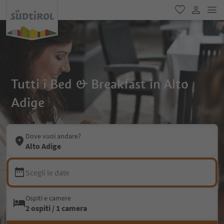
men
favoriti
user lin
Tutti i Bed & Breakfast in Alto
Adige
Dove vuoi andare?
Alto Adige
Scegli le date
Ospiti e camere
2 ospiti / 1 camera