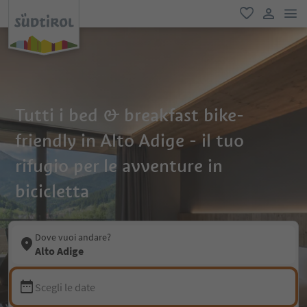
men
favoriti
user lin
Tutti i bed & breakfast bike-
friendly in Alto Adige - il tuo
rifugio per le avventure in
bicicletta
Dove vuoi andare?
Alto Adige
Scegli le date