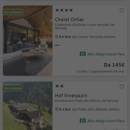
Su richiesta
Chalet Ortles
S.Valentino alla Muta, Curon Venosta, Val
Venosta
4.6 km
da Curon Venosta centro
Alto Adige Guest Pass
Da 145€
1 notte / 1 appartamento IVA incl.
Su richiesta
Hof Innerpazin
Montechiaro, Prato allo Stelvio, Val Venosta
4.3 km
da Prato allo Stelvio centro
Alto Adige Guest Pass