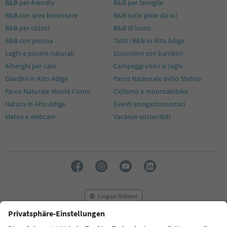
B&B pet-friendly
B&B per famiglie
B&B con area benessere
B&B sulle piste da sci
B&B per ciclisti
B&B di lusso
B&B con piscina
Tutti i B&B in Alto Adige
Laghi e piscine naturali
Escursioni con bambini
Alberghi per cani
Campeggi vicini ai laghi
Giardini in Alto Adige
Parco Nazionale dello Stelvio
Parco Naturale Monte Corno
Ciclismo e mountainbike
Natura in Alto Adige
Eventi enogastronomici
Meteo e webcam
Vacanze sostenibili
Lingua: Italiano
FAQ
Contatti
Press
MICE
Privacy Policy