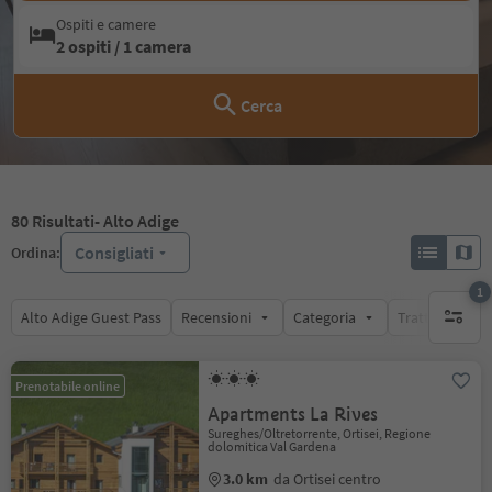
Ospiti e camere
2 ospiti / 1 camera
Cerca
80
Risultati
- Alto Adige
Consigliati
Ordina:
1
Alto Adige Guest Pass
Recensioni
Categoria
Trattamento
1 filtro 
Prenotabile online
Apartments La Rives
Sureghes/Oltretorrente, Ortisei, Regione
dolomitica Val Gardena
3.0 km
da Ortisei centro