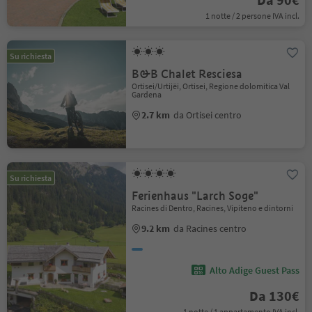
1 notte / 2 persone IVA incl.
Su richiesta
B&B Chalet Resciesa
Ortisei/Urtijëi, Ortisei, Regione dolomitica Val
Gardena
2.7 km
da Ortisei centro
Su richiesta
Ferienhaus "Larch Soge"
Racines di Dentro, Racines, Vipiteno e dintorni
9.2 km
da Racines centro
Alto Adige Guest Pass
Da 130€
1 notte / 1 appartamento IVA incl.