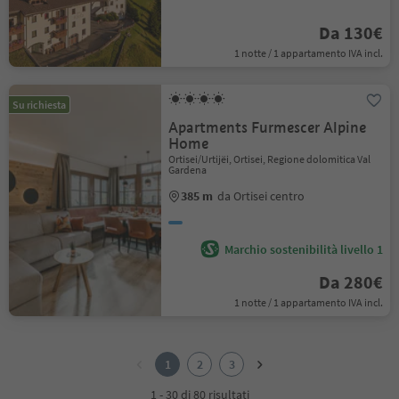
Da 130€
1 notte / 1 appartamento IVA incl.
Su richiesta
Apartments Furmescer Alpine
Home
Ortisei/Urtijëi, Ortisei, Regione dolomitica Val
Gardena
385 m
da Ortisei centro
Marchio sostenibilità livello 1
Da 280€
1 notte / 1 appartamento IVA incl.
1
2
1
2
3
3
1 - 30 di 80 risultati