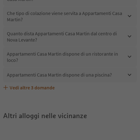
Che tipo di colazione viene servita a Appartamenti Casa
Martin?
Quanto dista Appartamenti Casa Martin dal centro di
Nova Levante?
Appartamenti Casa Martin dispone di un ristorante in
loco?
Appartamenti Casa Martin dispone di una piscina?
Vedi altre
3
domande
Quali servizi/attività sono disponibili presso
Gli ospiti di Appartamenti Casa Martin ricevono l'Alto
Appartamenti Casa Martin accetta animali domestici?
Appartamenti Casa Martin?
Adige Guest Pass?
Altri alloggi nelle vicinanze