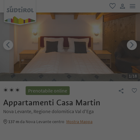
men
favoriti
user lin
1
/
18
Prenotabile online
Appartamenti Casa Martin
Nova Levante, Regione dolomitica Val d'Ega
137 m
da Nova Levante centro
Mostra Mappa