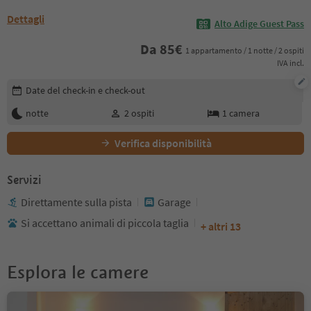
Dettagli
Alto Adige Guest Pass
Da
85
€
1 appartamento / 1 notte / 2 ospiti
IVA incl.
Modifica i dettagli della prenotazione
Date del check-in e check-out
notte
2
ospiti
1
camera
Verifica disponibilità
Servizi
Direttamente sulla pista
Garage
Si accettano animali di piccola taglia
+ altri 13
Esplora le camere