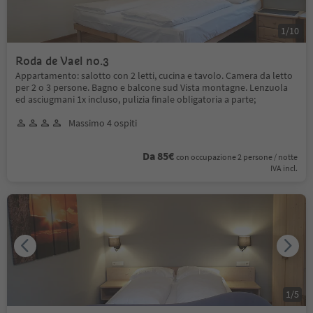
1
/
10
Roda de Vael no.3
Appartamento: salotto con 2 letti, cucina e tavolo. Camera da letto
per 2 o 3 persone. Bagno e balcone sud Vista montagne. Lenzuola
ed asciugmani 1x incluso, pulizia finale obligatoria a parte;
Massimo 4 ospiti
Da 85€
con occupazione 2 persone / notte
IVA incl.
1
/
5