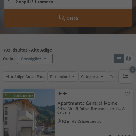
2 ospiti / 1 camera
Cerca
793
Risultati
- Alto Adige
Consigliati
Ordina:
1
Alto Adige Guest Pass
Recensioni
Categoria
Trattamento
1 filtro 
Prenotabile online
Apartments Central Home
Ortisei/Urtijëi, Ortisei, Regione dolomitica Val
Gardena
62 m
da Ortisei centro