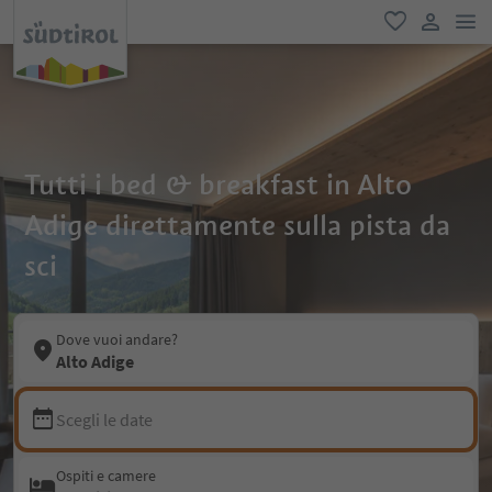
men
favoriti
user lin
Tutti i bed & breakfast in Alto
Adige direttamente sulla pista da
sci
Dove vuoi andare?
Alto Adige
Scegli le date
Ospiti e camere