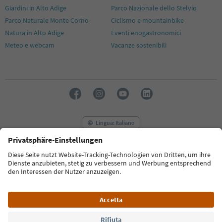
Giardini in Alto Adige
Parco Nazionale dello Stelvio
Parco Naturale Monte Corno
Ciclismo e mountainbike
Natura in Alto Adige
Eventi enogastronomici
Meteo e webcam
Vacanze sostenibili
Lingua: Italiano
FAQ
Contatti
Press
MICE
Privacy Policy
Termini e condizioni
Crediti
Cookie Policy
Film commission
Chi siamo
Dichiarazione di accessibilità
Alto Adige B2B