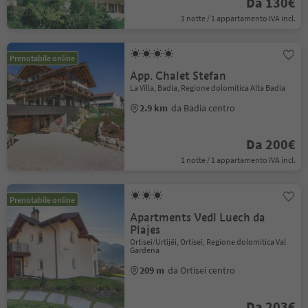
Da 130€
1 notte / 1 appartamento IVA incl.
Prenotabile online
App. Chalet Stefan
La Villa, Badia, Regione dolomitica Alta Badia
2.9 km
da Badia centro
Da 200€
1 notte / 1 appartamento IVA incl.
Prenotabile online
Apartments Vedl Luech da
Plajes
Ortisei/Urtijëi, Ortisei, Regione dolomitica Val
Gardena
209 m
da Ortisei centro
Da 203€