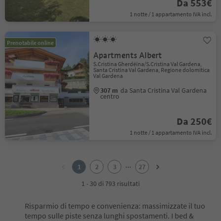
Da 553€
1 notte / 1 appartamento IVA incl.
Prenotabile online
Apartments Albert
S.Cristina Gherdëina/S.Cristina Val Gardena,
Santa Cristina Val Gardena, Regione dolomitica
Val Gardena
307 m
da Santa Cristina Val Gardena
centro
Da 250€
1 notte / 1 appartamento IVA incl.
1
2
...
1
2
3
27
3
4
1 - 30 di 793 risultati
5
6
Risparmio di tempo e convenienza: massimizzate il tuo
7
tempo sulle piste senza lunghi spostamenti. I bed &