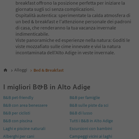
8
breakfast offrono la posizione perfetta per iniziare la
9
giornata sugli sci senza complicazioni.
10
Ospitalità autentica: sperimentate la calda atmosfera di
11
un bed & breakfast e l'attenzione personale dei padroni
12
di casa, che renderanno la tua vacanza invernale
13
indimenticabile.
14
Viste panoramiche ed esperienze nella natura: Goditi le
15
viste mozzafiato sulle cime innevate e vivi la natura
16
incontaminata dell'Alto Adige in veste invernale.
17
18
19
Alloggi
Bed & Breakfast
20
21
I migliori B&B in Alto Adige
22
23
B&B pet-friendly
B&B per famiglie
24
B&B con area benessere
B&B sulle piste da sci
25
26
B&B per ciclisti
B&B di lusso
27
B&B con piscina
Tutti i B&B in Alto Adige
Laghi e piscine naturali
Escursioni con bambini
Alberghi per cani
Campeggi vicini ai laghi