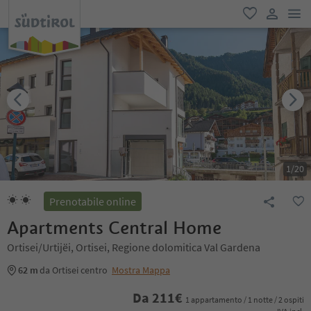
men
favoriti
user lin
1
/
20
Prenotabile online
Apartments Central Home
Ortisei/Urtijëi, Ortisei, Regione dolomitica Val Gardena
62 m
da Ortisei centro
Mostra Mappa
Da
211
€
1 appartamento / 1 notte / 2 ospiti