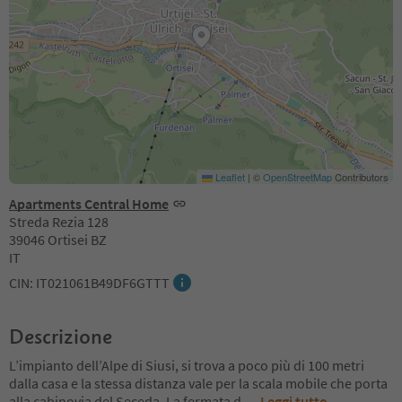
Leaflet
|
©
OpenStreetMap
Contributors
Apartments Central Home
Streda Rezia 128
39046 Ortisei BZ
IT
CIN: IT021061B49DF6GTTT
Descrizione
L’impianto dell’Alpe di Siusi, si trova a poco più di 100 metri
dalla casa e la stessa distanza vale per la scala mobile che porta
alla cabinovia del Seceda. La fermata d
...
Leggi tutto