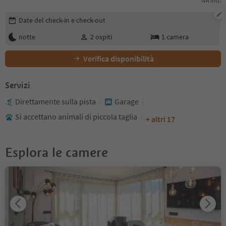
IVA incl.
Modifica i dettagli della prenotazione
Date del check-in e check-out
notte
2
ospiti
1
camera
Verifica disponibilità
Servizi
Direttamente sulla pista
Garage
Si accettano animali di piccola taglia
+ altri 17
Esplora le camere