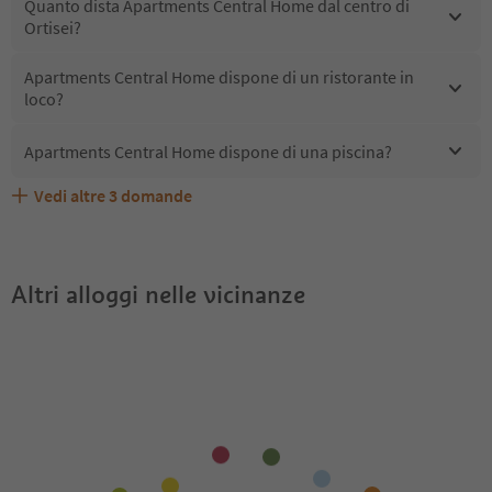
Quanto dista Apartments Central Home dal centro di
Ortisei?
Apartments Central Home dispone di un ristorante in
loco?
Apartments Central Home dispone di una piscina?
Vedi altre
3
domande
Quali servizi/attività sono disponibili presso Apartments
Gli ospiti di Apartments Central Home ricevono l'Alto
Apartments Central Home accetta animali domestici?
Central Home?
Adige Guest Pass?
Altri alloggi nelle vicinanze