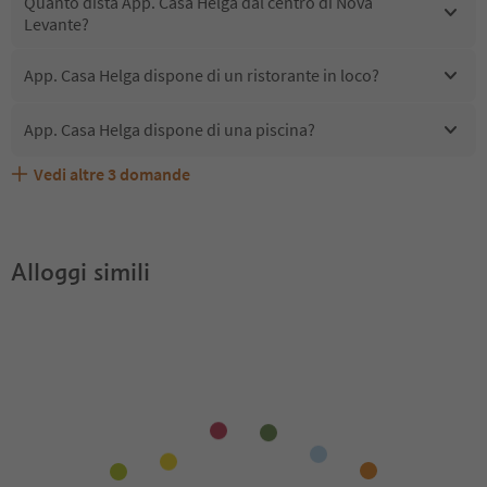
Quanto dista App. Casa Helga dal centro di Nova
Levante?
App. Casa Helga dispone di un ristorante in loco?
App. Casa Helga dispone di una piscina?
Vedi altre
3
domande
Quali servizi/attività sono disponibili presso App. Casa
Gli ospiti di App. Casa Helga ricevono l'Alto Adige Guest
App. Casa Helga accetta animali domestici?
Helga?
Pass?
Alloggi simili