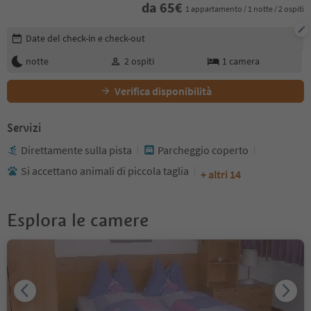
da
65
€
1 appartamento / 1 notte / 2 ospiti
Modifica i dettagli della prenotazione
Date del check-in e check-out
notte
2
ospiti
1
camera
Verifica disponibilità
Servizi
Direttamente sulla pista
Parcheggio coperto
Si accettano animali di piccola taglia
+ altri 14
Esplora le camere