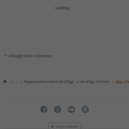
Alloggi nelle vicinanze
...
Regione dolomitica Val d'Ega
Val d'Ega Turismo
App. Ca
Lingua: Italiano