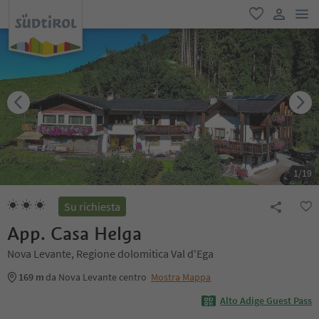
men
favoriti
user lin
1
/
19
Su richiesta
App. Casa Helga
Nova Levante, Regione dolomitica Val d'Ega
169 m
da Nova Levante centro
Mostra Mappa
Alto Adige Guest Pass