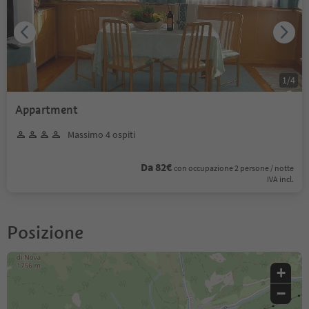
1
/
4
Appartment
Massimo 4 ospiti
Da 82€
con occupazione 2 persone / notte
IVA incl.
Posizione
+
−