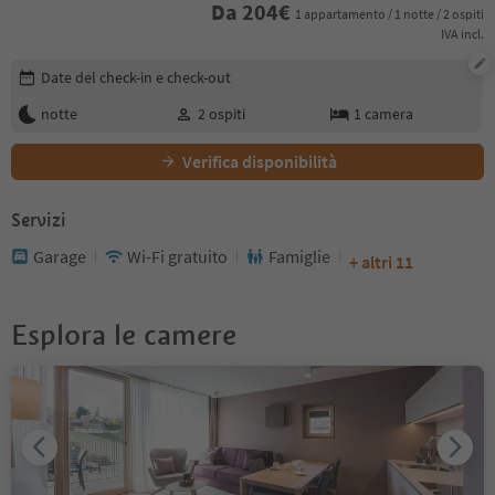
Da
204
€
1 appartamento / 1 notte / 2 ospiti
IVA incl.
Modifica i dettagli della prenotazione
Date del check-in e check-out
notte
2
ospiti
1
camera
Verifica disponibilità
Servizi
Garage
Wi-Fi gratuito
Famiglie
+ altri 11
Esplora le camere