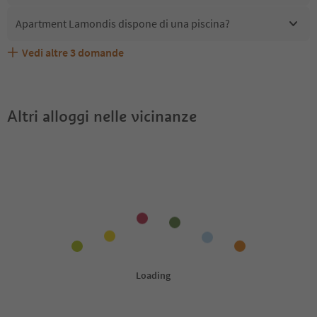
Apartment Lamondis dispone di una piscina?
Vedi altre
3
domande
Quali servizi/attività sono disponibili presso Apartment
Gli ospiti di Apartment Lamondis ricevono l'Alto Adige
Apartment Lamondis accetta animali domestici?
Lamondis?
Guest Pass?
Altri alloggi nelle vicinanze