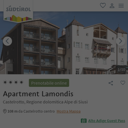
men
favoriti
user lin
1
/
10
Prenotabile online
Apartment Lamondis
Castelrotto, Regione dolomitica Alpe di Siusi
108 m
da Castelrotto centro
Mostra Mappa
Alto Adige Guest Pass