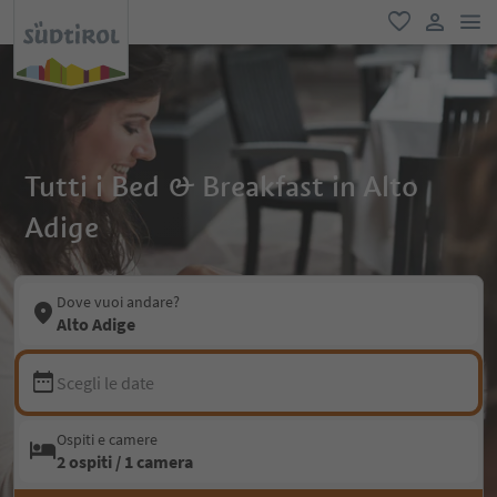
men
favoriti
user lin
Tutti i Bed & Breakfast in Alto
Adige
Dove vuoi andare?
Alto Adige
Scegli le date
Ospiti e camere
2 ospiti / 1 camera