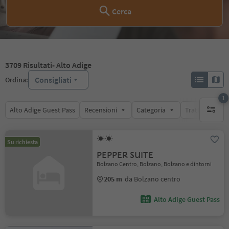
Cerca
3709
Risultati
- Alto Adige
Consigliati
Ordina:
1
Alto Adige Guest Pass
Recensioni
Categoria
Trattamento
1 filtro 
Su richiesta
PEPPER SUITE
Bolzano Centro, Bolzano, Bolzano e dintorni
205 m
da Bolzano centro
Alto Adige Guest Pass