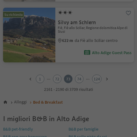
Su richiesta
Silvy am Schlern
Fiè, Fiè allo Sciliar, Regione dolomitica Alpe di
Siusi
622 m
da Fiè allo Sciliar centro
Alto Adige Guest Pass
1
2
...
...
1
72
73
74
124
3
4
2161 - 2190 di 3709 risultati
5
6
Alloggi
Bed & Breakfast
7
8
I migliori B&B in Alto Adige
9
10
B&B pet-friendly
B&B per famiglie
11
B&B con area benessere
B&B sulle piste da sci