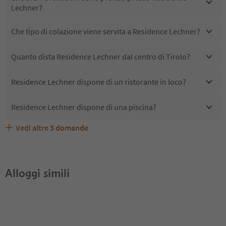
Lechner?
Che tipo di colazione viene servita a Residence Lechner?
Quanto dista Residence Lechner dal centro di Tirolo?
Residence Lechner dispone di un ristorante in loco?
Residence Lechner dispone di una piscina?
Vedi altre
3
domande
Quali servizi/attività sono disponibili presso Residence
Gli ospiti di Residence Lechner ricevono l'Alto Adige
Residence Lechner accetta animali domestici?
Lechner?
Guest Pass?
Alloggi simili