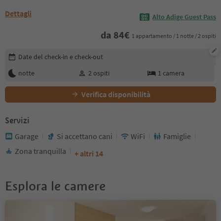
Dettagli
Alto Adige Guest Pass
da
84
€
1 appartamento / 1 notte / 2 ospiti
Modifica i dettagli della prenotazione
Date del check-in e check-out
notte
2
ospiti
1
camera
Verifica disponibilità
Servizi
Garage
Si accettano cani
WiFi
Famiglie
Zona tranquilla
+ altri 14
Esplora le camere