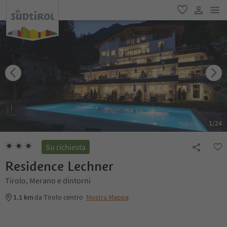
men
favoriti
user lin
1
/
24
Su richiesta
Residence Lechner
Tirolo, Merano e dintorni
1.1 km
da Tirolo centro
Mostra Mappa