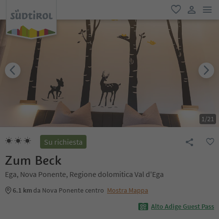
men
favoriti
user lin
1
/
21
Su richiesta
Zum Beck
Ega, Nova Ponente, Regione dolomitica Val d'Ega
6.1 km
da Nova Ponente centro
Mostra Mappa
Alto Adige Guest Pass