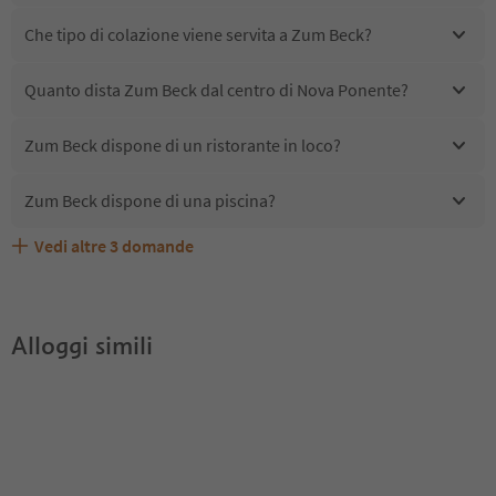
Che tipo di colazione viene servita a Zum Beck?
Quanto dista Zum Beck dal centro di Nova Ponente?
Zum Beck dispone di un ristorante in loco?
Zum Beck dispone di una piscina?
Vedi altre
3
domande
Zum Beck accetta animali domestici?
Quali servizi/attività sono disponibili presso Zum Beck?
Gli ospiti di Zum Beck ricevono l'Alto Adige Guest Pass?
Alloggi simili