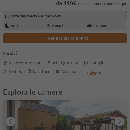
da
110
€
1 appartamento / 1 notte / 2 ospiti
Modifica i dettagli della prenotazione
Date del check-in e check-out
notte
2
ospiti
1
camera
Verifica disponibilità
Servizi
Si accettano cani
Wi-Fi gratuito
Famiglie
Skibus
Lavatrice
Ascensore
+ altri 6
Esplora le camere