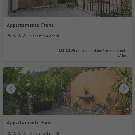
1
/
5
Appartamento Franz
Massimo 4 ospiti
Da 110€
con occupazione 2 persone / notte
IVA incl.
1
/
5
Appartamento Hans
Massimo 4 ospiti