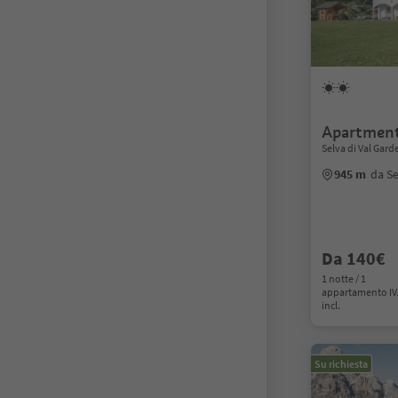
Apartment
Selva di Val Gar
945 m
da Se
Da 140€
1 notte / 1
appartamento I
incl.
Su richiesta