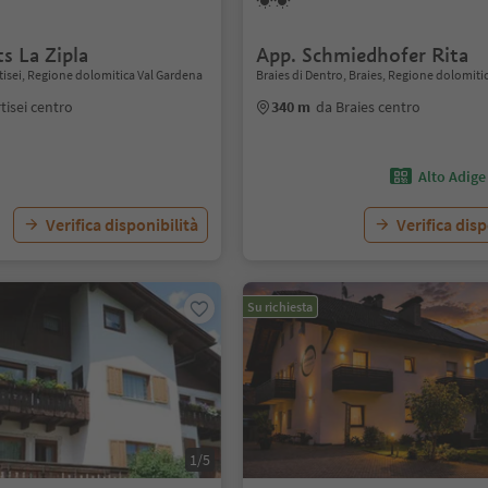
s La Zipla
App. Schmiedhofer Rita
Ortisei, Regione dolomitica Val Gardena
Braies di Dentro, Braies, Regione dolomiti
tisei centro
340 m
da Braies centro
Alto Adige
Verifica disponibilità
Verifica disp
Su richiesta
1/5