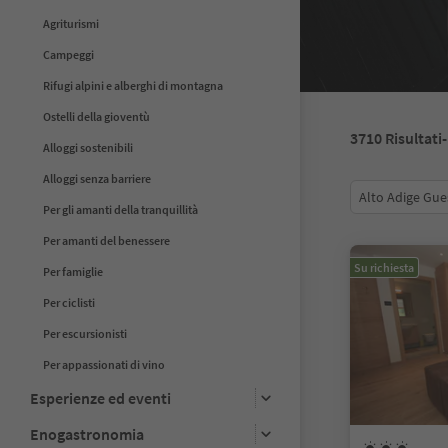
Agriturismi
Campeggi
Rifugi alpini e alberghi di montagna
Ostelli della gioventù
3710
Risultati
Alloggi sostenibili
Alloggi senza barriere
Alto Adige Gue
Per gli amanti della tranquillità
Per amanti del benessere
Su richiesta
Per famiglie
Per ciclisti
Per escursionisti
Per appassionati di vino
Esperienze ed eventi
Enogastronomia