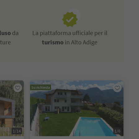
luso
da
La piattaforma ufficiale per il
tture
turismo
in Alto Adige
Su richiesta
1/14
1/6