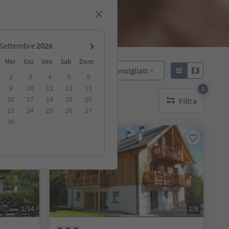
Settembre
Mer
Gio
Ven
Sab
Dom
Consigliati
Ordina:
2
3
4
5
6
9
10
11
12
13
1
16
17
18
19
20
Filtra
ibili
1 filtro attivo
23
24
25
26
27
30
Su richiesta
1/14
1/8