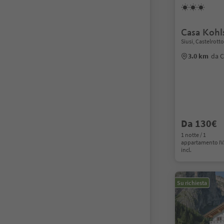
Casa Kohl
Siusi, Castelrott
3.0 km
da C
Da 130€
1 notte / 1
appartamento I
incl.
Su richiesta