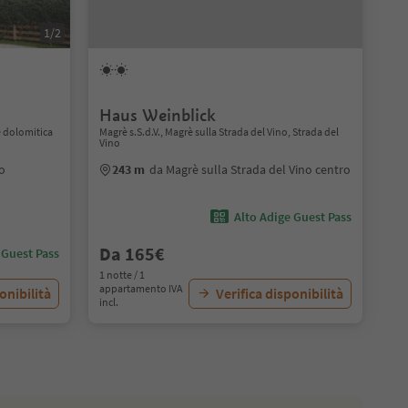
1/2
Haus Weinblick
e dolomitica
Magrè s.S.d.V., Magrè sulla Strada del Vino, Strada del
Vino
ro
243 m
da Magrè sulla Strada del Vino centro
Alto Adige Guest Pass
Da 165€
 Guest Pass
1 notte / 1
appartamento IVA
onibilità
Verifica disponibilità
incl.