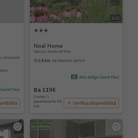
1/12
Noal Home
Salorno, Strada del Vino
o, Strada del
1.4 km
da Salorno centro
 Vino
Alto Adige Guest Pass
Da 119€
 Guest Pass
1 notte / 1
appartamento IVA
onibilità
Verifica disponibilità
incl.
Su richiesta