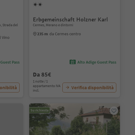
Erbgemeinschaft Holzner Karl
, Strada del
Cermes, Merano e dintorni
235 m
da Cermes centro
l Vino
 Guest Pass
Alto Adige Guest Pass
Da 85€
1 notte / 1
appartamento IVA
onibilità
Verifica disponibilità
incl.
Su richiesta