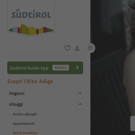
menu link
favoriti
user link
Südtirol Guide App
NOVITÀ
Scopri l'Alto Adige
Regioni
Alloggi
Hotel e alberghi
Appartamenti
Bed & Breakfast