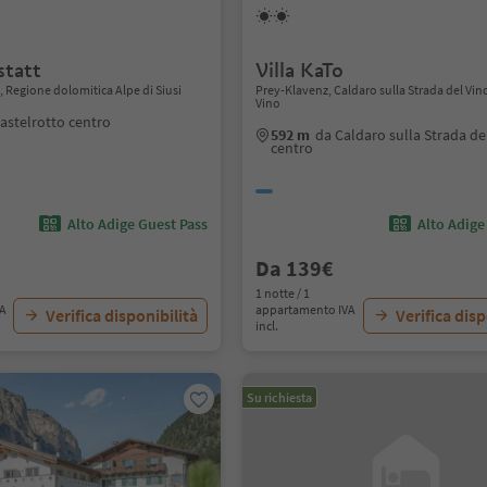
statt
Villa KaTo
o, Regione dolomitica Alpe di Siusi
Prey-Klavenz, Caldaro sulla Strada del Vino
Vino
astelrotto centro
592 m
da Caldaro sulla Strada de
centro
Alto Adige Guest Pass
Alto Adige
Da 139€
1 notte / 1
VA
appartamento IVA
Verifica disponibilità
Verifica disp
incl.
Su richiesta