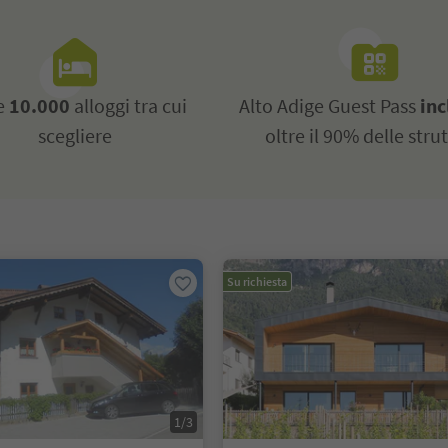
re
10.000
alloggi tra cui
Alto Adige Guest Pass
inc
scegliere
oltre il 90% delle stru
Su richiesta
1/3