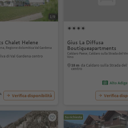
1/9
s Chalet Helene
Gius La Diffusa
Boutiqueapartments
dena, Regione dolomitica Val Gardena
Caldaro Paese, Caldaro sulla Strada del Vin
lva di Val Gardena centro
Vino
18 m
da Caldaro sulla Strada del
centro
Alto Adige
VA
Verifica disponibilità
Verifica disp
Su richiesta