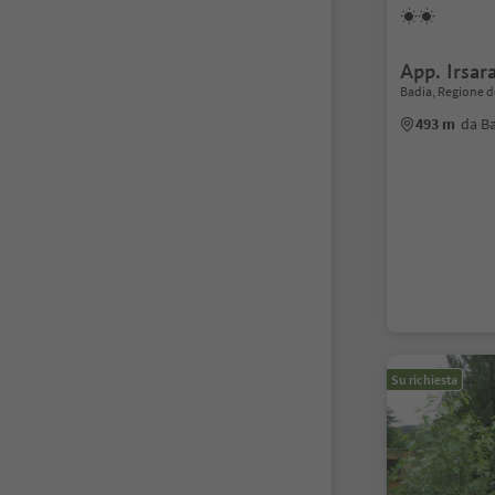
App. Irsar
Badia, Regione d
493 m
da Ba
Su richiesta