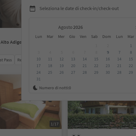
Seleziona le date di check-in/check-out
Agosto
Lun
Mar
Mer
Gio
Ven
Sab
Dom
Lun
Mar
- Alto Adige
1
2
1
3
4
5
6
7
8
9
7
8
10
11
12
13
14
15
16
14
15
st Pass
Recensioni
Categoria
Trattamento
Alloggi sosten
17
18
19
20
21
22
23
21
22
24
25
26
27
28
29
30
28
29
31
Su richiesta
Numero di notti:
0
1/17