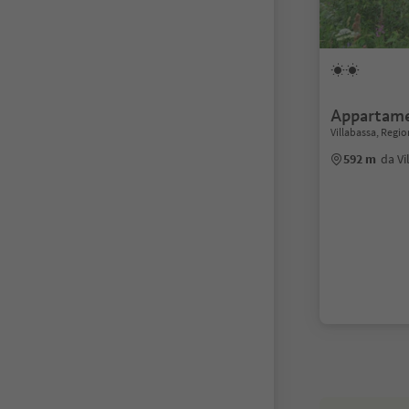
Appartame
Villabassa, Regi
592 m
da Vi