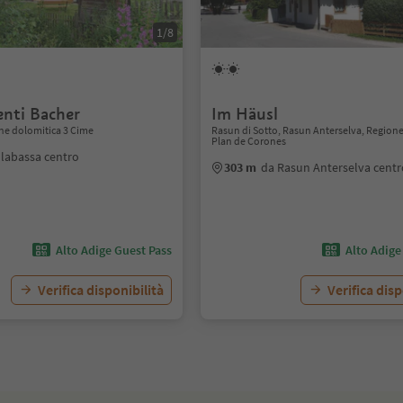
1/8
nti Bacher
Im Häusl
one dolomitica 3 Cime
Rasun di Sotto, Rasun Anterselva, Region
Plan de Corones
llabassa centro
303 m
da Rasun Anterselva cent
Alto Adige Guest Pass
Alto Adige
Verifica disponibilità
Verifica disp