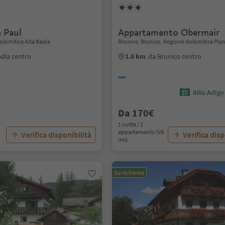
a Paul
Appartamento Obermair
olomitica Alta Badia
Riscone, Brunico, Regione dolomitica Pla
dia centro
1.8 km
da Brunico centro
Alto Adige
Da 170€
1 notte / 1
appartamento IVA
Verifica disponibilità
Verifica disp
incl.
Su richiesta