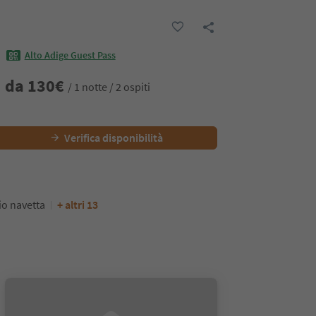
Alto Adige Guest Pass
da
130
€
/ 1 notte / 2 ospiti
Verifica disponibilità
io navetta
+ altri 13