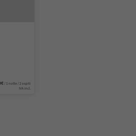
0€
/ 1 notte / 2 ospiti
IVA incl.