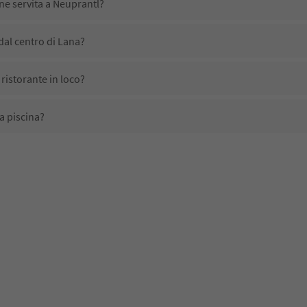
ene servita a Neuprantl?
dal centro di Lana?
ristorante in loco?
a piscina?
li domestici?
no disponibili presso Neuprantl?
icevono l'Alto Adige Guest Pass?