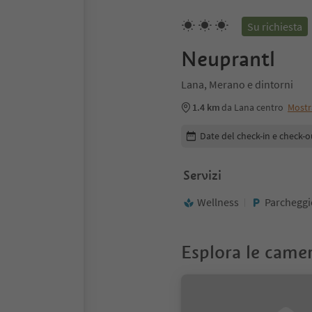
Su richiesta
Neuprantl
Lana, Merano e dintorni
1.4 km
da Lana centro
Mostr
Modifica i dettagli della pr
Date del check-in e check-o
Servizi
Wellness
Parcheggi
Esplora le came