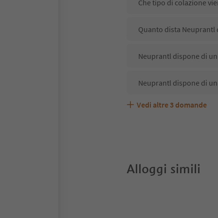
Che tipo di colazione vi
Quanto dista Neuprantl 
Neuprantl dispone di un 
Neuprantl dispone di un
Vedi altre
3
domande
Neuprantl accetta anima
Quali servizi/attività so
Gli ospiti di Neuprantl r
Alloggi simili