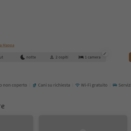
a Mappa
enotazione
ut
notte
2
ospiti
1
camera
o non coperto
Cani su richiesta
Wi-Fi gratuito
Serviz
re