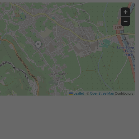
+
−
Leaflet
|
©
OpenStreetMap
Contributors