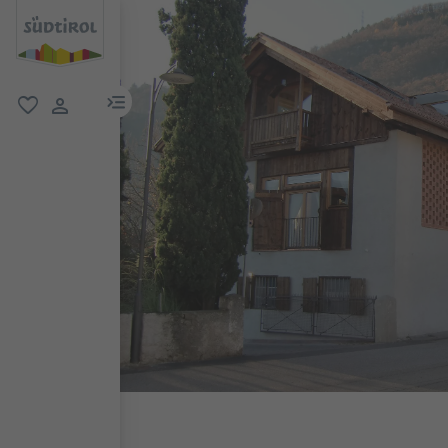
menu link
favoriti
user link