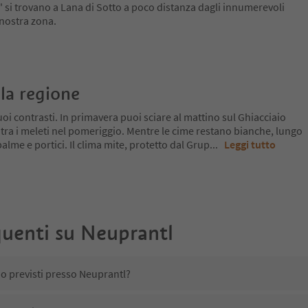
 si trovano a Lana di Sotto a poco distanza dagli innumerevoli
a nostra zona.
la regione
oi contrasti. In primavera puoi sciare al mattino sul Ghiacciaio
 tra i meleti nel pomeriggio. Mentre le cime restano bianche, lungo
a palme e portici. Il clima mite, protetto dal Grup
...
Leggi tutto
uenti su
Neuprantl
no previsti presso Neuprantl?