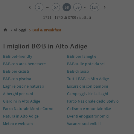
2
...
...
1
57
58
59
124
3
4
1711 - 1740 di 3709 risultati
5
6
Alloggi
Bed & Breakfast
7
8
I migliori B&B in Alto Adige
9
10
B&B pet-friendly
B&B per famiglie
11
B&B con area benessere
B&B sulle piste da sci
12
13
B&B per ciclisti
B&B di lusso
14
B&B con piscina
Tutti i B&B in Alto Adige
15
Laghi e piscine naturali
Escursioni con bambini
16
Alberghi per cani
Campeggi vicini ai laghi
17
18
Giardini in Alto Adige
Parco Nazionale dello Stelvio
19
Parco Naturale Monte Corno
Ciclismo e mountainbike
20
Natura in Alto Adige
Eventi enogastronomici
21
Meteo e webcam
Vacanze sostenibili
22
23