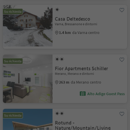
Su richiesta
Casa Deltedesco
Varna, Bressanone e dintorni
1.4 km
da Varna centro
Su richiesta
Fior Apartments Schiller
Merano, Merano e dintorni
263 m
da Merano centro
Alto Adige Guest Pass
Su richiesta
Rotund -
Nature/Mountain/Living