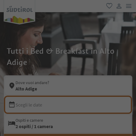
men
favoriti
user lin
Tutti i Bed & Breakfast in Alto
Adige
Dove vuoi andare?
Alto Adige
Scegli le date
Ospiti e camere
2 ospiti / 1 camera