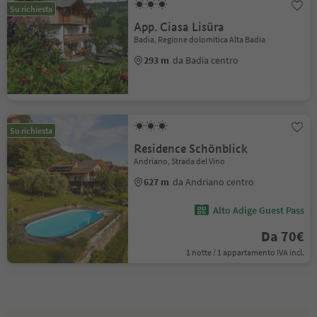
Su richiesta
App. Ciasa Lisüra
Badia, Regione dolomitica Alta Badia
293 m
da Badia centro
Su richiesta
Residence Schönblick
Andriano, Strada del Vino
627 m
da Andriano centro
Alto Adige Guest Pass
Da 70€
1 notte / 1 appartamento IVA incl.