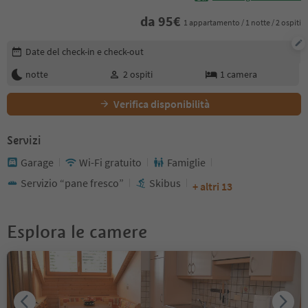
da
95
€
1 appartamento / 1 notte / 2 ospiti
Modifica i dettagli della prenotazione
Date del check-in e check-out
notte
2
ospiti
1
camera
Verifica disponibilità
Servizi
Garage
Wi-Fi gratuito
Famiglie
Servizio “pane fresco”
Skibus
+ altri 13
Esplora le camere