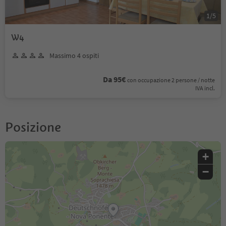
1
/
5
W4
Massimo 4 ospiti
Da 95€
con occupazione 2 persone / notte
IVA incl.
Posizione
+
−