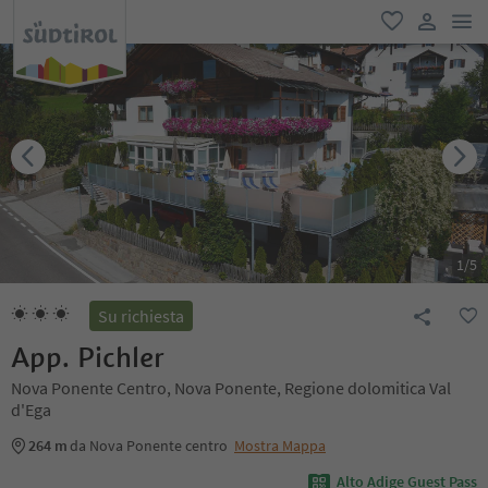
men
favoriti
user lin
1
/
5
Su richiesta
App. Pichler
Nova Ponente Centro, Nova Ponente, Regione dolomitica Val
d'Ega
264 m
da Nova Ponente centro
Mostra Mappa
Alto Adige Guest Pass