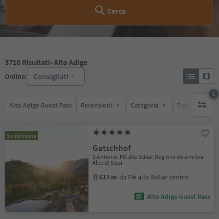
Cerca
3710
Risultati
- Alto Adige
Consigliati
Ordina:
1
Alto Adige Guest Pass
Recensioni
Categoria
Trattamento
1 filtro 
Su richiesta
Gatschhof
S.Antonio, Fiè allo Sciliar, Regione dolomitica
Alpe di Siusi
613 m
da Fiè allo Sciliar centro
Alto Adige Guest Pass