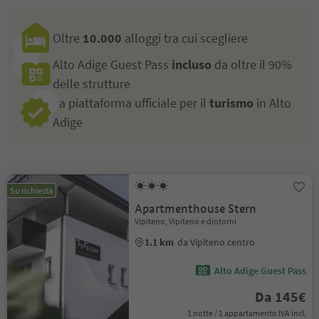
Oltre
10.000
alloggi tra cui scegliere
Alto Adige Guest Pass
incluso
da oltre il 90%
delle strutture
La piattaforma ufficiale per il
turismo
in Alto
Adige
Su richiesta
Apartmenthouse Stern
Vipiteno, Vipiteno e dintorni
1.1 km
da Vipiteno centro
Alto Adige Guest Pass
Da 145€
1 notte / 1 appartamento IVA incl.