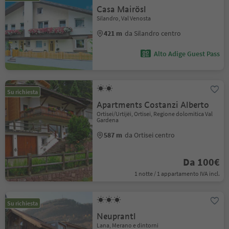
Casa Mairösl
Silandro, Val Venosta
421 m
da Silandro centro
Alto Adige Guest Pass
Su richiesta
Apartments Costanzi Alberto
Ortisei/Urtijëi, Ortisei, Regione dolomitica Val
Gardena
587 m
da Ortisei centro
Da 100€
1 notte / 1 appartamento IVA incl.
Su richiesta
Neuprantl
Lana, Merano e dintorni