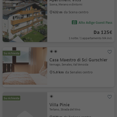
Scena, Merano e dintorni
632 m
da Scena centro
Alto Adige Guest Pass
Da 125€
1 notte / 1 appartamento IVA incl.
Su richiesta
Casa Maestro di Sci Gurschler
Vernago, Senales, Val Venosta
5.8 km
da Senales centro
Su richiesta
Villa Pinie
Terlano, Strada del Vino
879 m
da Terlano centro