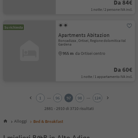
Da 84€
1 notte / 2 persone IVA incl.
Su richiesta
Apartments Abitazion
Roncadizza , Ortisei, Regione dolomitica Val
Gardena
955 m
da Ortisei centro
Da 60€
1 notte / 1 appartamento IVA incl.
1
2
...
...
1
96
97
98
124
3
4
2881 - 2910 di 3710 risultati
5
6
Alloggi
Bed & Breakfast
7
8
I migliori B&B in Alto Adige