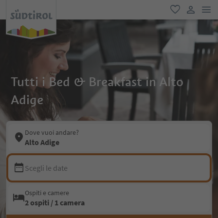
men
favoriti
user lin
Tutti i Bed & Breakfast in Alto
Adige
Dove vuoi andare?
Alto Adige
Scegli le date
Ospiti e camere
2 ospiti / 1 camera