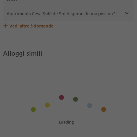
Apartments Cesa Sulé de Sot dispone di una piscina?
Vedi altre
3
domande
Quali servizi/attività sono disponibili presso Apartments
Gli ospiti di Apartments Cesa Sulé de Sot ricevono l'Alto
Apartments Cesa Sulé de Sot accetta animali domestici?
Cesa Sulé de Sot?
Adige Guest Pass?
Alloggi simili