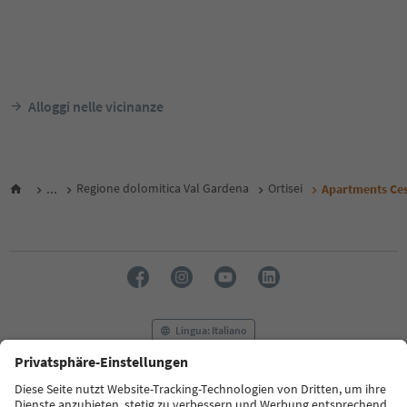
Alloggi nelle vicinanze
...
Regione dolomitica Val Gardena
Ortisei
Apartments Ces
Lingua: Italiano
FAQ
Contatti
Press
MICE
Privacy Policy