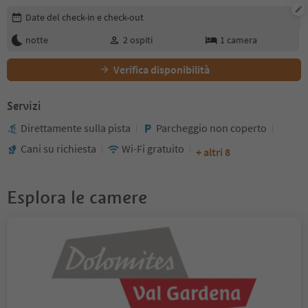
Modifica i dettagli della prenotazione
Date del check-in e check-out
notte
2
ospiti
1
camera
Verifica disponibilità
Servizi
Direttamente sulla pista
Parcheggio non coperto
Cani su richiesta
Wi-Fi gratuito
+ altri 8
Esplora le camere