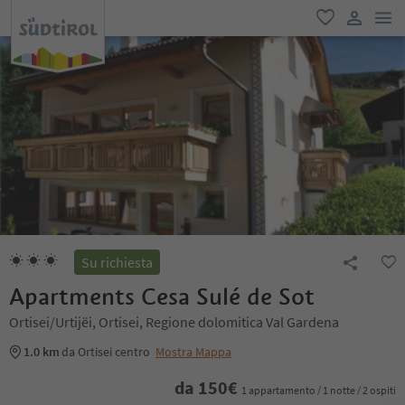
men
favoriti
user lin
Su richiesta
Apartments Cesa Sulé de Sot
Ortisei/Urtijëi, Ortisei, Regione dolomitica Val Gardena
1.0 km
da Ortisei centro
Mostra Mappa
da
150
€
1 appartamento / 1 notte / 2 ospiti