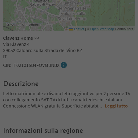
Leaflet
|
©
OpenStreetMap
Contributors
Clavenz Home
Via Klavenz 4
39052 Caldaro sulla Strada del Vino BZ
IT
CIN: IT021015B4FOVMBNBX
Descrizione
Letto matrimoniale e divano letto aggiuntivo per 2 persone TV
con collegamento SAT TV di tutti i canali tedeschi e italiani
Connessione WLAN gratuita Superficie abitabi
...
Leggi tutto
Informazioni sulla regione