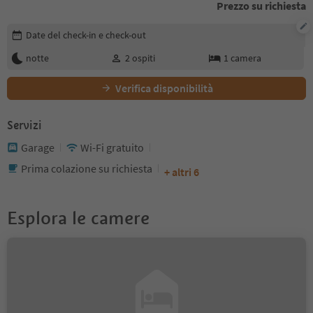
Prezzo su richiesta
Modifica i dettagli della prenotazione
Date del check-in e check-out
notte
2
ospiti
1
camera
Verifica disponibilità
Servizi
Garage
Wi-Fi gratuito
Prima colazione su richiesta
+ altri 6
Esplora le camere