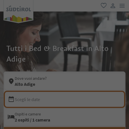
men
favoriti
user lin
Tutti i Bed & Breakfast in Alto
Adige
Dove vuoi andare?
Alto Adige
Scegli le date
Ospiti e camere
2 ospiti / 1 camera