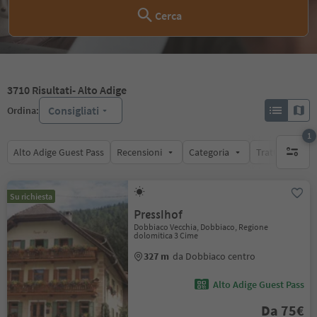
Cerca
3710
Risultati
- Alto Adige
Consigliati
Ordina:
1
Alto Adige Guest Pass
Recensioni
Categoria
Trattamento
1 filtro 
Su richiesta
Presslhof
Dobbiaco Vecchia, Dobbiaco, Regione
dolomitica 3 Cime
327 m
da Dobbiaco centro
Alto Adige Guest Pass
Da 75€