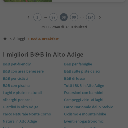
1
2
...
...
1
97
98
99
124
3
4
2911 - 2940 di 3710 risultati
5
6
Alloggi
Bed & Breakfast
7
8
I migliori B&B in Alto Adige
9
10
B&B pet-friendly
B&B per famiglie
11
B&B con area benessere
B&B sulle piste da sci
12
13
B&B per ciclisti
B&B di lusso
14
B&B con piscina
Tutti i B&B in Alto Adige
15
Laghi e piscine naturali
Escursioni con bambini
16
Alberghi per cani
Campeggi vicini ai laghi
17
18
Giardini in Alto Adige
Parco Nazionale dello Stelvio
19
Parco Naturale Monte Corno
Ciclismo e mountainbike
20
Natura in Alto Adige
Eventi enogastronomici
21