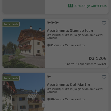
Alto Adige Guest Pass
Su richiesta
Apartments Stenico Ivan
Ortisei/Urtijëi, Ortisei, Regione dolomitica Val
Gardena
817 m
da Ortisei centro
Da 120€
1 notte / 1 appartamento IVA incl.
Su richiesta
Apartments Col Martin
Ortisei/Urtijëi, Ortisei, Regione dolomitica Val
Gardena
807 m
da Ortisei centro