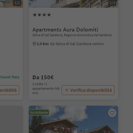
1/2
1/3
Apartments Aura Dolomiti
Selva di Val Gardena, Regione dolomitica Val Gardena
2.0 km
da Selva di Val Gardena centro
Da 150€
 Guest Pass
1 notte / 1
appartamento IVA
onibilità
Verifica disponibilità
incl.
Su richiesta