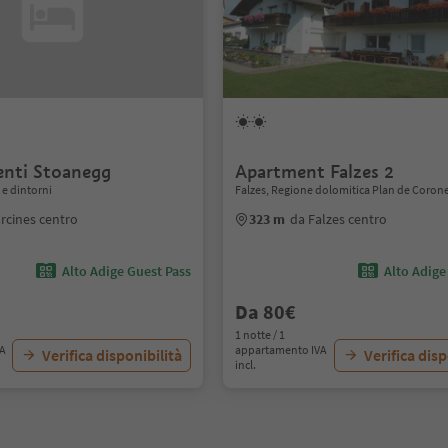
nti Stoanegg
Apartment Falzes 2
 e dintorni
Falzes, Regione dolomitica Plan de Coron
rcines centro
323 m
da Falzes centro
Alto Adige Guest Pass
Alto Adige
Da 80€
1 notte / 1
VA
appartamento IVA
Verifica disponibilità
Verifica disp
incl.