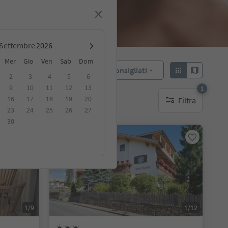
Settembre
Mer
Gio
Ven
Sab
Dom
Consigliati
Ordina:
2
3
4
5
6
9
10
11
12
13
1
16
17
18
19
20
Filtra
ibili
1 filtro attivo
23
24
25
26
27
30
Su richiesta
1/9
1/12