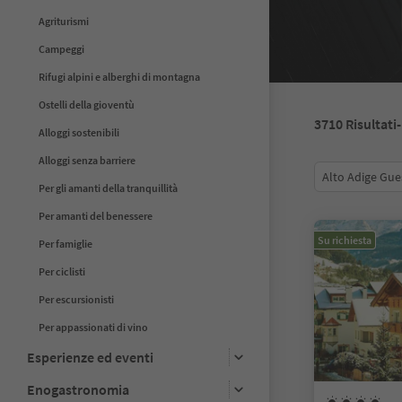
Agriturismi
Campeggi
Rifugi alpini e alberghi di montagna
Ostelli della gioventù
3710
Risultati
Alloggi sostenibili
Alloggi senza barriere
Alto Adige Gue
Per gli amanti della tranquillità
Per amanti del benessere
Su richiesta
Per famiglie
Per ciclisti
Per escursionisti
Per appassionati di vino
Esperienze ed eventi
Enogastronomia