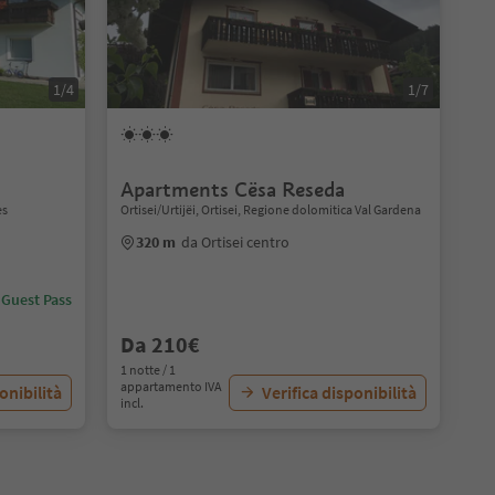
1/4
1/7
Apartments Cësa Reseda
es
Ortisei/Urtijëi, Ortisei, Regione dolomitica Val Gardena
320 m
da Ortisei centro
 Guest Pass
Da 210€
1 notte / 1
appartamento IVA
onibilità
Verifica disponibilità
incl.