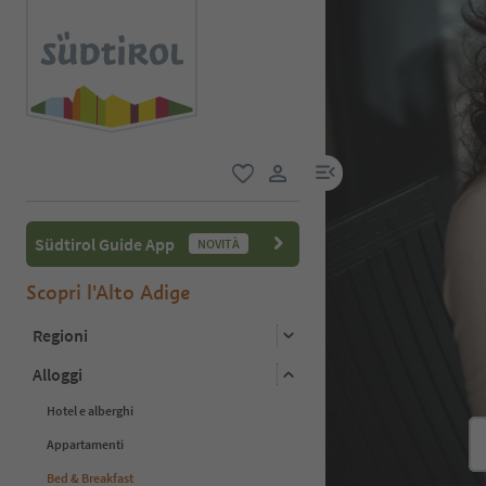
menu link
favoriti
user link
Südtirol Guide App
NOVITÀ
Scopri l'Alto Adige
Regioni
Alloggi
Hotel e alberghi
Appartamenti
Bed & Breakfast