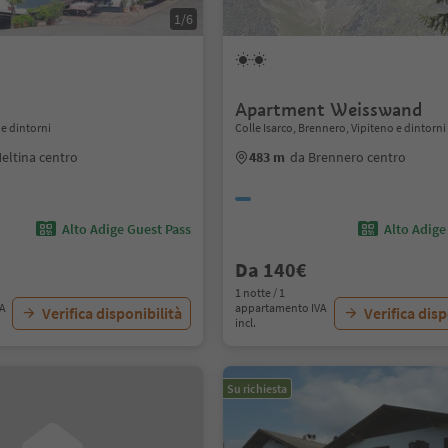
1/6
Apartment Weisswand
 e dintorni
Colle Isarco, Brennero, Vipiteno e dintorni
eltina centro
483 m
da Brennero centro
Alto Adige Guest Pass
Alto Adige
Da 140€
1 notte / 1
VA
appartamento IVA
Verifica disponibilità
Verifica disp
incl.
Su richiesta