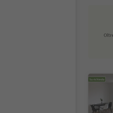
Olt
Su richiesta