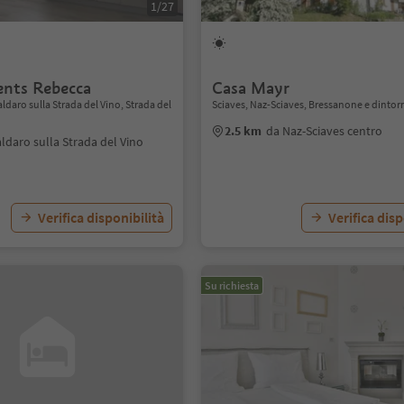
1/27
nts Rebecca
Casa Mayr
ldaro sulla Strada del Vino, Strada del
Sciaves, Naz-Sciaves, Bressanone e dintor
2.5 km
da Naz-Sciaves centro
ldaro sulla Strada del Vino
Verifica disponibilità
Verifica disp
Su richiesta