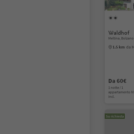
Waldhof
Meltina, Bolzano
1.5 km
da M
Da 60€
1 notte / 1
appartamento I
incl.
Su richiesta