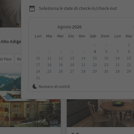
Seleziona le date di check-in/check-out
Agosto
Lun
Mar
Mer
Gio
Ven
Sab
Dom
Lun
Mar
- Alto Adige
1
2
1
3
4
5
6
7
8
9
7
8
10
11
12
13
14
15
16
14
15
st Pass
Recensioni
Categoria
Trattamento
Alloggi sosten
17
18
19
20
21
22
23
21
22
24
25
26
27
28
29
30
28
29
31
Su richiesta
Numero di notti:
0
1/22