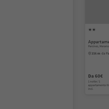
Appartame
Parcines, Merano
216 m
da Pa
Da 60€
1 notte / 1
appartamento I
incl.