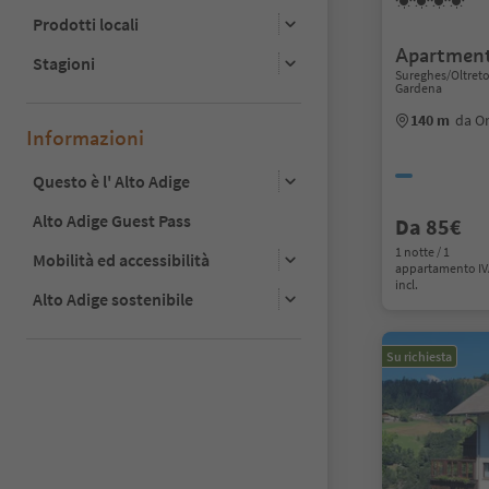
Prodotti locali
Apartmen
Stagioni
Sureghes/Oltretor
Gardena
140 m
da Or
Informazioni
Questo è l' Alto Adige
Alto Adige Guest Pass
Da 85€
1 notte / 1
Mobilità ed accessibilità
appartamento I
incl.
Alto Adige sostenibile
Su richiesta