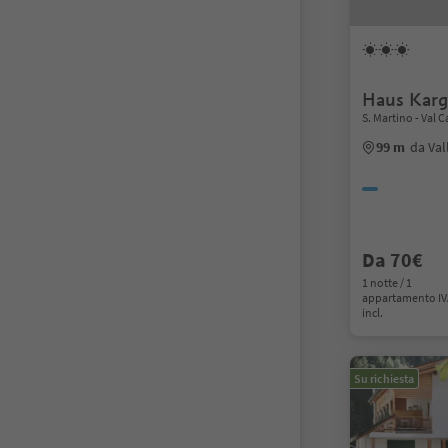
Haus Karg
S. Martino - Val C
99 m
da Val
Da 70€
1 notte / 1
appartamento I
incl.
Su richiesta