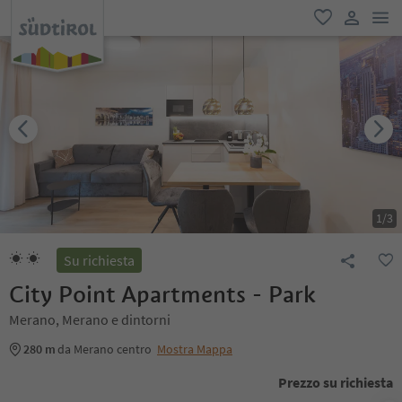
men
favoriti
user lin
1
/
3
Su richiesta
City Point Apartments - Park
Merano, Merano e dintorni
280 m
da Merano centro
Mostra Mappa
Prezzo su richiesta