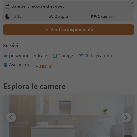
Modifica i dettagli della prenotazione
Date del check-in e check-out
notte
2
ospiti
1
camera
Verifica disponibilità
Servizi
posizione centrale
Garage
Wi-Fi gratuito
Ascensore
+ altri 3
Esplora le camere