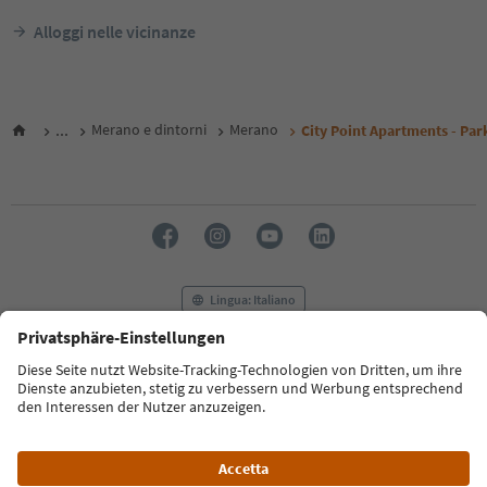
Alloggi nelle vicinanze
...
Merano e dintorni
Merano
City Point Apartments - Par
Lingua: Italiano
FAQ
Contatti
Press
MICE
Privacy Policy
Termini e condizioni
Crediti
Cookie Policy
Film commission
Chi siamo
Dichiarazione di accessibilità
Alto Adige B2B