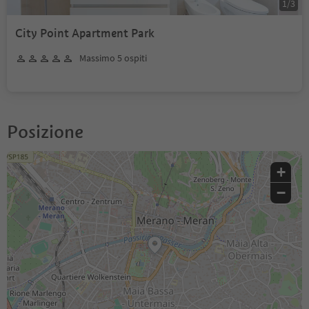
1
/
3
City Point Apartment Park
Massimo 5 ospiti
Posizione
+
−