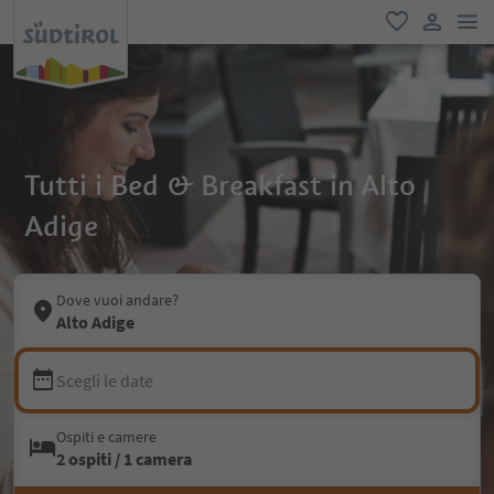
men
favoriti
user lin
Tutti i Bed & Breakfast in Alto
Adige
Dove vuoi andare?
Alto Adige
Scegli le date
Ospiti e camere
2 ospiti / 1 camera