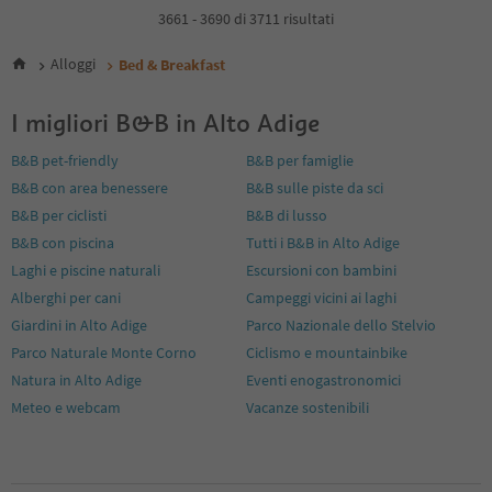
4
3661 - 3690 di 3711 risultati
5
6
Alloggi
Bed & Breakfast
7
8
I migliori B&B in Alto Adige
9
10
B&B pet-friendly
B&B per famiglie
11
B&B con area benessere
B&B sulle piste da sci
12
13
B&B per ciclisti
B&B di lusso
14
B&B con piscina
Tutti i B&B in Alto Adige
15
Laghi e piscine naturali
Escursioni con bambini
16
Alberghi per cani
Campeggi vicini ai laghi
17
18
Giardini in Alto Adige
Parco Nazionale dello Stelvio
19
Parco Naturale Monte Corno
Ciclismo e mountainbike
20
Natura in Alto Adige
Eventi enogastronomici
21
Meteo e webcam
Vacanze sostenibili
22
23
24
25