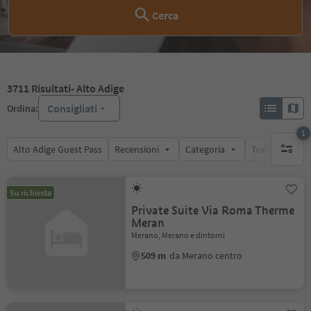
Cerca
3711
Risultati
- Alto Adige
Consigliati
Ordina:
1
Alto Adige Guest Pass
Recensioni
Categoria
Trattamento
1 filtro 
Su richiesta
Private Suite Via Roma Therme
Meran
Merano, Merano e dintorni
509 m
da Merano centro