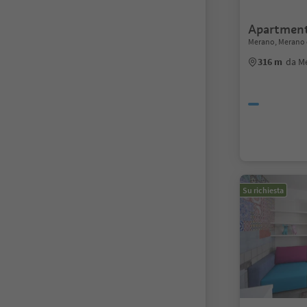
Apartmen
Merano, Merano 
316 m
da M
Su richiesta