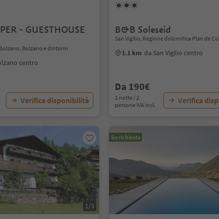
OPER - GUESTHOUSE
B&B Soleseid
San Vigilio, Regione dolomitica Plan de C
Bolzano, Bolzano e dintorni
1.1 km
da San Vigilio centro
olzano centro
Da 190€
1 notte / 2
Verifica disponibilità
Verifica disp
persone IVA incl.
Su richiesta
1/3