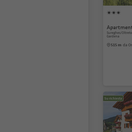
Apartment
Sureghes/Oltretor
Gardena
515 m
da Or
Su richiesta