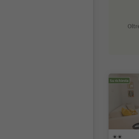
Olt
Su richiesta