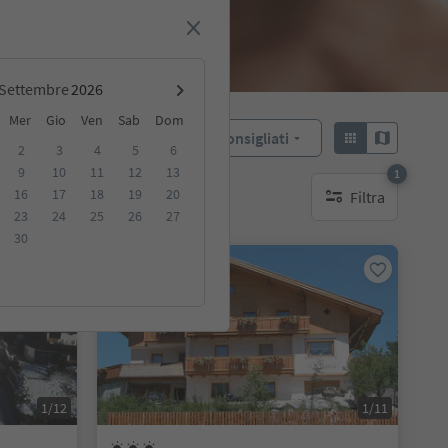
Settembre
Mer
Gio
Ven
Sab
Dom
Consigliati
Ordina:
2
3
4
5
6
9
10
11
12
13
1
16
17
18
19
20
Filtra
ibili
1 filtro attivo
23
24
25
26
27
30
Su richiesta
1/12
1/11