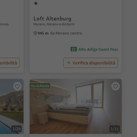
Loft Altenburg
orones
Merano, Merano e dintorni
945 m
da Merano centro
Alto Adige Guest Pass
onibilità
Verifica disponibilità
Su richiesta
1/29
1/11