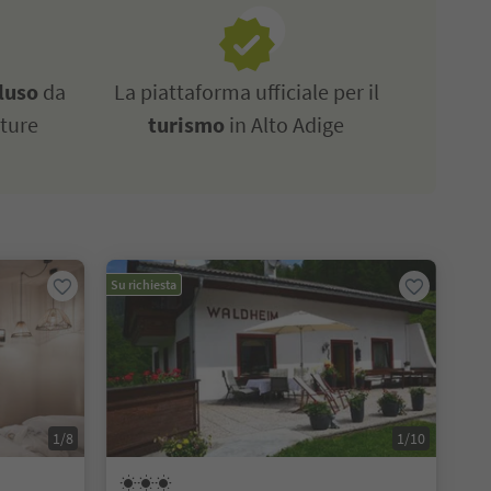
luso
da
La piattaforma ufficiale per il
tture
turismo
in Alto Adige
Su richiesta
1/8
1/10