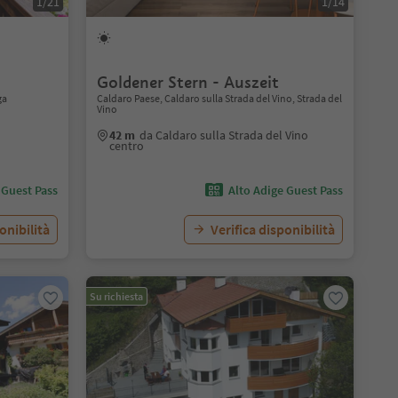
1/21
1/14
Goldener Stern - Auszeit
ga
Caldaro Paese, Caldaro sulla Strada del Vino, Strada del
Vino
42 m
da Caldaro sulla Strada del Vino
centro
 Guest Pass
Alto Adige Guest Pass
onibilità
Verifica disponibilità
Su richiesta