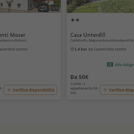
1/3
nti Moser
Casa Unterdill
 Bolzano e dintorni
Castelrotto, Regione dolomitica Alpe di Si
arentino centro
1.4 km
da Castelrotto centro
Alto Adige
Da 50€
1 notte / 1
VA
appartamento IVA
Verifica disponibilità
Verifica disp
incl.