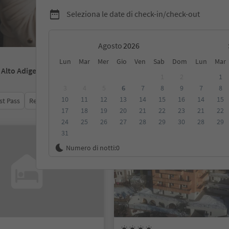
Seleziona le date di check-in/check-out
Agosto
Lun
Mar
Mer
Gio
Ven
Sab
Dom
Lun
Mar
- Alto Adige
1
2
1
3
4
5
6
7
8
9
7
8
10
11
12
13
14
15
16
14
15
st Pass
Recensioni
Categoria
Trattamento
Alloggi sosten
17
18
19
20
21
22
23
21
22
24
25
26
27
28
29
30
28
29
31
Su richiesta
Numero di notti:
0