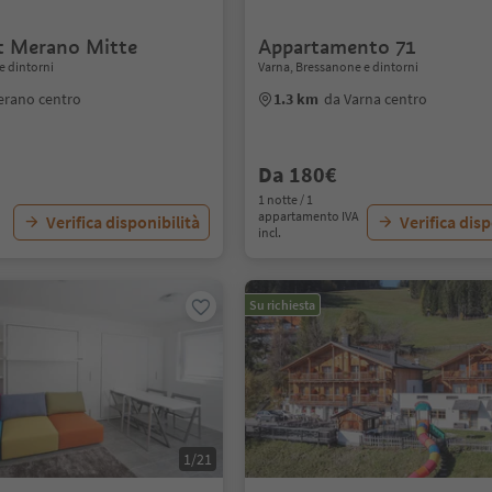
t Merano Mitte
Appartamento 71
e dintorni
Varna, Bressanone e dintorni
erano centro
1.3 km
da Varna centro
Da 180€
1 notte / 1
appartamento IVA
Verifica disponibilità
Verifica disp
incl.
Su richiesta
1/21