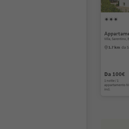
Appartame
Villa, Sarentino,
1.7 km
da S
Da 100€
1 notte / 1
appartamento I
incl.