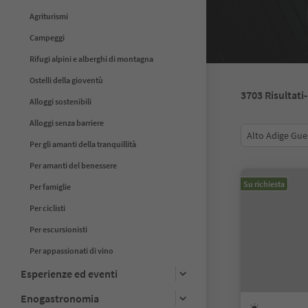
Agriturismi
Campeggi
Rifugi alpini e alberghi di montagna
Ostelli della gioventù
3703
Risultati
Alloggi sostenibili
Alloggi senza barriere
Alto Adige Gue
Per gli amanti della tranquillità
Per amanti del benessere
Su richiesta
Per famiglie
Per ciclisti
Per escursionisti
Per appassionati di vino
Esperienze ed eventi
Enogastronomia