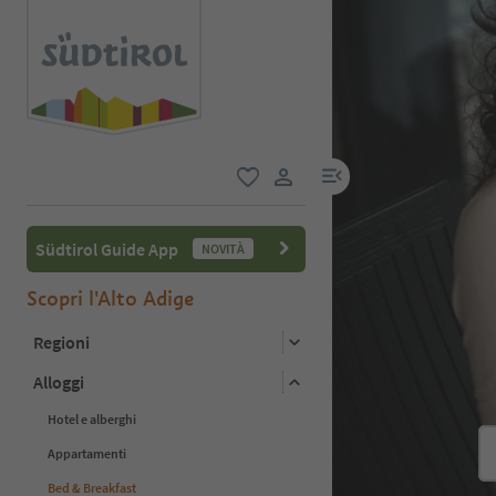
menu link
favoriti
user link
Südtirol Guide App
NOVITÀ
Scopri l'Alto Adige
Regioni
Alloggi
Hotel e alberghi
Appartamenti
Bed & Breakfast