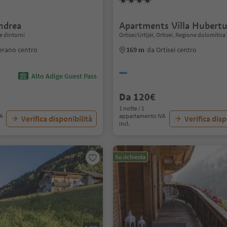
andrea
Apartments Villa Hubert
e dintorni
Ortisei/Urtijëi, Ortisei, Regione dolomitic
erano centro
169 m
da Ortisei centro
Alto Adige Guest Pass
Da 120€
1 notte / 1
VA
appartamento IVA
Verifica disponibilità
Verifica disp
incl.
Su richiesta