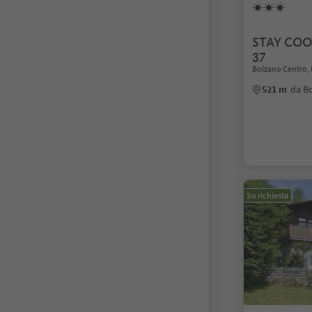
STAY CO
37
Bolzano Centro, 
521 m
da B
Su richiesta