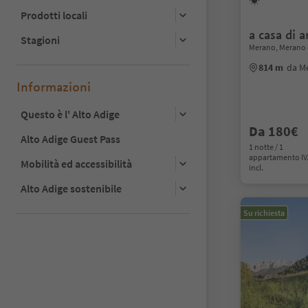
Prodotti locali
a casa di 
Stagioni
Merano, Merano 
814 m
da M
Informazioni
Questo è l' Alto Adige
Da 180€
Alto Adige Guest Pass
1 notte / 1
appartamento I
Mobilità ed accessibilità
incl.
Alto Adige sostenibile
Su richiesta