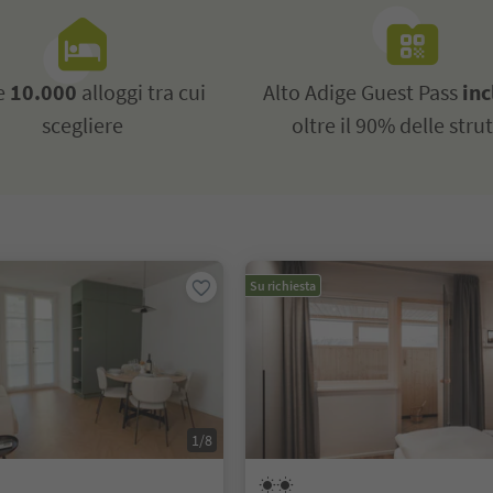
re
10.000
alloggi tra cui
Alto Adige Guest Pass
inc
scegliere
oltre il 90% delle stru
Su richiesta
1/8