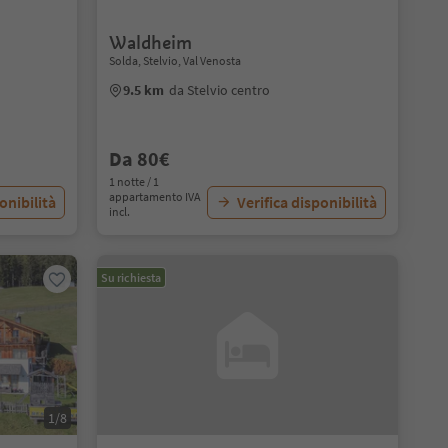
Waldheim
Solda, Stelvio, Val Venosta
9.5 km
da Stelvio centro
Da 80€
1 notte / 1
appartamento IVA
onibilità
Verifica disponibilità
incl.
Su richiesta
1/8