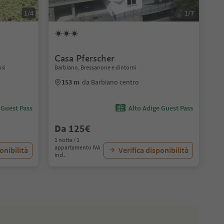
1/4
1/7
Casa Pferscher
usi
Barbiano, Bressanone e dintorni
153 m
da Barbiano centro
 Guest Pass
Alto Adige Guest Pass
Da 125€
1 notte / 1
appartamento IVA
onibilità
Verifica disponibilità
incl.