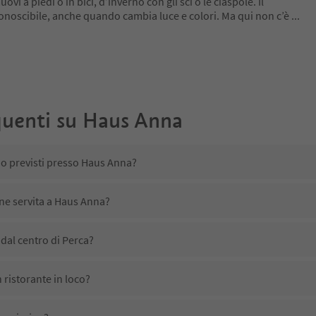
ovi a piedi o in bici, d’inverno con gli sci o le ciaspole. Il
conoscibile, anche quando cambia luce e colori. Ma qui non c’è
...
uenti su
Haus Anna
no previsti presso Haus Anna?
ene servita a Haus Anna?
dal centro di Perca?
ristorante in loco?