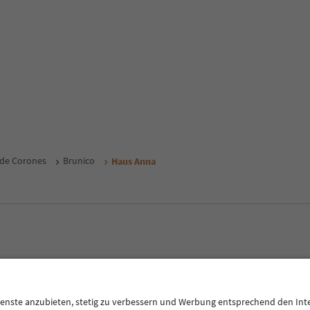
 de Corones
Brunico
Haus Anna
E
Privacy Policy
Termini e condizioni
Crediti
Cookie Policy
Alto Adige B2B