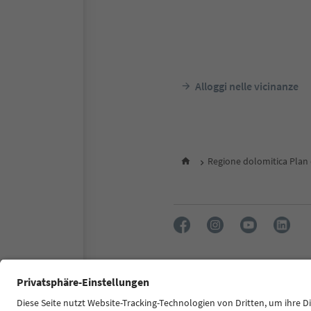
Alloggi nelle vicinanze
Regione dolomitica Plan
FAQ
Contatti
Press
MIC
Dichiarazione di accessibilità