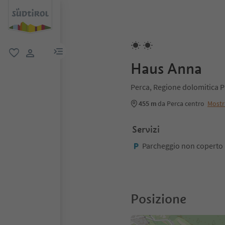
menu link
favoriti
user link
Haus Anna
Perca, Regione dolomitica 
455 m
da Perca centro
Mostr
Servizi
Parcheggio non coperto
Posizione