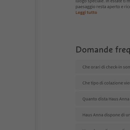
luogo speciale. In estate ti mu
paesaggio resta aperto e ri
Leggi tutto
Domande freq
Che orari di check-in so
Che tipo di colazione vi
Quanto dista Haus Anna 
Haus Anna dispone di un 